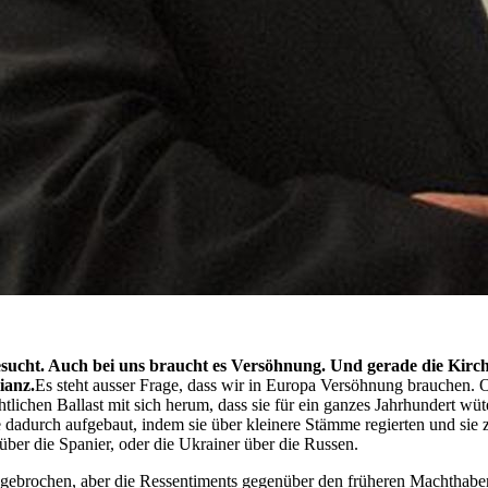
cht. Auch bei uns braucht es Versöhnung. Und gerade die Kirche
ianz.
Es steht ausser Frage, dass wir in Europa Versöhnung brauchen.
tlichen Ballast mit sich herum, dass sie für ein ganzes Jahrhundert wüt
dadurch aufgebaut, indem sie über kleinere Stämme regierten und sie
über die Spanier, oder die Ukrainer über die Russen.
ebrochen, aber die Ressentiments gegenüber den früheren Machthabern