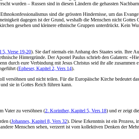
rrscht wurden – Russen sind in diesen Ländern die gehassten Nachbarn
thnokonfessionalismus sind die grössten Hindernisse, um das Evangeli
 Uneinigkeit dagegen ist der Grund, weshalb die Menschen nicht Gottes
kirchen gesehen und kleinere ethnische Gruppen unterdrückt. Kein Wund
l 5, Verse 19-20
). Sie darf niemals ein Anhang des Staates sein. Ihre A
 ethnische Hintergründe. Der Apostel Paulus schrieb den Galatern: «Hi
n durch eure Verbindung mit Jesus Christus seid ihr alle zusammen 
geführt (
Epheser, Kapitel 2, Vers 14
).
oll versöhnen und nicht teilen. Für die Europäische Kirche bedeutet 
und sie in Gottes Reich führen kann.
em Vater zu versöhnen (
2. Korinther, Kapitel 5, Vers 18
) und er zeigt d
rden (
Johannes, Kapitel 8, Vers 32
). Diese Erkenntnis ist ein Prozess,
sie andere Menschen sehen, verzerrt ist vom kollektiven Denken der Mehr