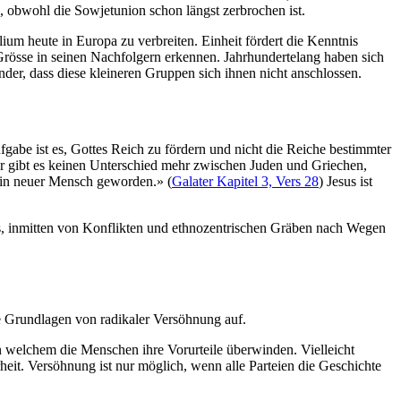
, obwohl die Sowjetunion schon längst zerbrochen ist.
um heute in Europa zu verbreiten. Einheit fördert die Kenntnis
 Grösse in seinen Nachfolgern erkennen. Jahrhundertelang haben sich
er, dass diese kleineren Gruppen sich ihnen nicht anschlossen.
ufgabe ist es, Gottes Reich zu fördern und nicht die Reiche bestimmter
er gibt es keinen Unterschied mehr zwischen Juden und Griechen,
ein neuer Mensch geworden.» (
Galater Kapitel 3, Vers 28
) Jesus ist
das, inmitten von Konflikten und ethnozentrischen Gräben nach Wegen
ie Grundlagen von radikaler Versöhnung auf.
 in welchem die Menschen ihre Vorurteile überwinden. Vielleicht
heit. Versöhnung ist nur möglich, wenn alle Parteien die Geschichte