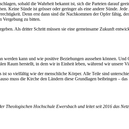
hlagen, sobald die Wahrheit bekannt ist, sich die Parteien darauf gee
ichen. Keine Sünde ist grösser oder geringer als eine andere Sünde. 
ngerechtigkeit. Denn erst dann sind die Nachkommen der Opfer fähig, 
 Vergebung zu bitten.
rgeben. Als dritter Schritt müssen sie eine gemeinsame Zukunft entwic
n werden kann und wie positive Beziehungen aussehen können. Und Chri
len Raum herstellt, in dem wir in Einheit leben, während wir unsere Vie
 ist so vielfältig wie der menschliche Körper. Alle Teile sind unterschie
auso muss die Kirche den Ländern diese Grundlagen beibringen – das is
n der Theologischen Hochschule Ewersbach und leitet seit 2016 das Ne