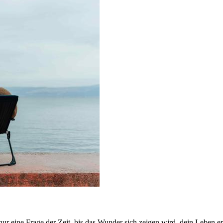
r eine Frage der Zeit, bis das Wunder sich zeigen wird, dein Leben e