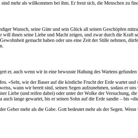
 sind mehr als willkommen bei ihm. Er freut sich, die Menschen zu find
tändiger Wunsch, seine Güte und sein Glück all seinen Geschöpfen mitzu
Er will ihnen seine Liebe und Macht zeigen, und zwar durch die Kraft se
Gewohnheit gemacht haben oder uns eine Zeit der Stille nehmen, dürfe
n.
gert er, auch wenn wir in eine bewusste Haltung des Wartens gefunden
 «Seht, wie der Bauer auf die köstliche Frucht der Erde wartet und si
 Er weiss, wann wir bereit sind, seinen Segen aufzunehmen, sodass er 
er Liebe (und reifen dabei) oder unter der Wolke der Versuchung, die d
auch lange gewartet, bis er seinen Sohn auf die Erde sandte – bis «die 
der Geber mehr als die Gabe. Gott bedeutet mehr als der Segen. Wenn wir