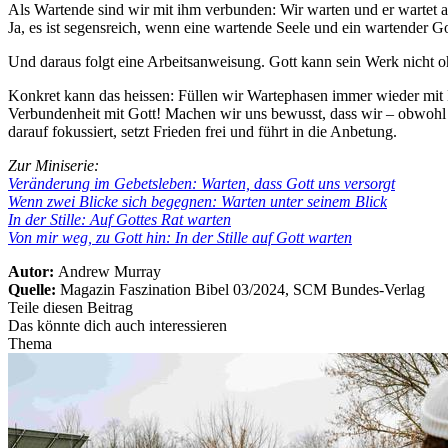
Als Wartende sind wir mit ihm verbunden: Wir warten und er wartet au
Ja, es ist segensreich, wenn eine wartende Seele und ein wartender Got
Und daraus folgt eine Arbeitsanweisung. Gott kann sein Werk nicht o
Konkret kann das heissen: Füllen wir Wartephasen immer wieder mit M
Verbundenheit mit Gott! Machen wir uns bewusst, dass wir – obwohl 
darauf fokussiert, setzt Frieden frei und führt in die Anbetung.
Zur Miniserie:
Veränderung im Gebetsleben: Warten, dass Gott uns versorgt
Wenn zwei Blicke sich begegnen: Warten unter seinem Blick
In der Stille: Auf Gottes Rat warten
Von mir weg, zu Gott hin: In der Stille auf Gott warten
Autor:
Andrew Murray
Quelle:
Magazin Faszination Bibel 03/2024, SCM Bundes-Verlag
Teile diesen Beitrag
Das könnte dich auch interessieren
Thema