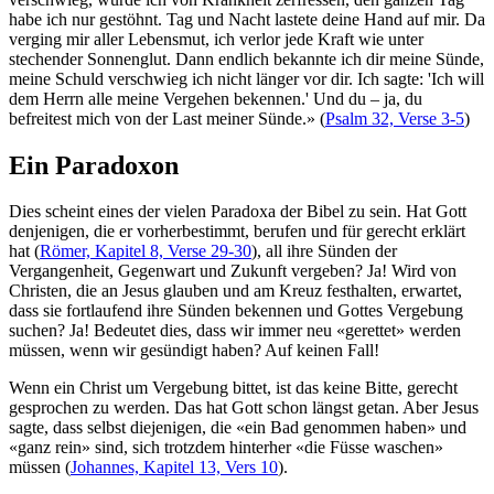
habe ich nur gestöhnt. Tag und Nacht lastete deine Hand auf mir. Da
verging mir aller Lebensmut, ich verlor jede Kraft wie unter
stechender Sonnenglut. Dann endlich bekannte ich dir meine Sünde,
meine Schuld verschwieg ich nicht länger vor dir. Ich sagte: 'Ich will
dem Herrn alle meine Vergehen bekennen.' Und du – ja, du
befreitest mich von der Last meiner Sünde.» (
Psalm 32, Verse 3-5
)
Ein Paradoxon
Dies scheint eines der vielen Paradoxa der Bibel zu sein. Hat Gott
denjenigen, die er vorherbestimmt, berufen und für gerecht erklärt
hat (
Römer, Kapitel 8, Verse 29-30
), all ihre Sünden der
Vergangenheit, Gegenwart und Zukunft vergeben? Ja! Wird von
Christen, die an Jesus glauben und am Kreuz festhalten, erwartet,
dass sie fortlaufend ihre Sünden bekennen und Gottes Vergebung
suchen? Ja! Bedeutet dies, dass wir immer neu «gerettet» werden
müssen, wenn wir gesündigt haben? Auf keinen Fall!
Wenn ein Christ um Vergebung bittet, ist das keine Bitte, gerecht
gesprochen zu werden. Das hat Gott schon längst getan. Aber Jesus
sagte, dass selbst diejenigen, die «ein Bad genommen haben» und
«ganz rein» sind, sich trotzdem hinterher «die Füsse waschen»
müssen (
Johannes, Kapitel 13, Vers 10
).