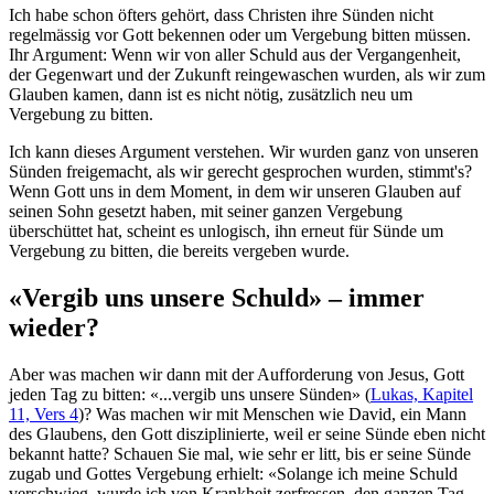
Ich habe schon öfters gehört, dass Christen ihre Sünden nicht
regelmässig vor Gott bekennen oder um Vergebung bitten müssen.
Ihr Argument: Wenn wir von aller Schuld aus der Vergangenheit,
der Gegenwart und der Zukunft reingewaschen wurden, als wir zum
Glauben kamen, dann ist es nicht nötig, zusätzlich neu um
Vergebung zu bitten.
Ich kann dieses Argument verstehen. Wir wurden ganz von unseren
Sünden freigemacht, als wir gerecht gesprochen wurden, stimmt's?
Wenn Gott uns in dem Moment, in dem wir unseren Glauben auf
seinen Sohn gesetzt haben, mit seiner ganzen Vergebung
überschüttet hat, scheint es unlogisch, ihn erneut für Sünde um
Vergebung zu bitten, die bereits vergeben wurde.
«Vergib uns unsere Schuld» – immer
wieder?
Aber was machen wir dann mit der Aufforderung von Jesus, Gott
jeden Tag zu bitten: «...vergib uns unsere Sünden» (
Lukas, Kapitel
11, Vers 4
)? Was machen wir mit Menschen wie David, ein Mann
des Glaubens, den Gott disziplinierte, weil er seine Sünde eben nicht
bekannt hatte? Schauen Sie mal, wie sehr er litt, bis er seine Sünde
zugab und Gottes Vergebung erhielt: «Solange ich meine Schuld
verschwieg, wurde ich von Krankheit zerfressen, den ganzen Tag