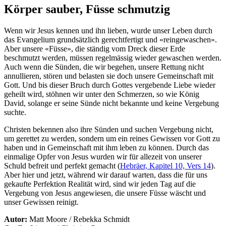
Körper sauber, Füsse schmutzig
Wenn wir Jesus kennen und ihn lieben, wurde unser Leben durch
das Evangelium grundsätzlich gerechtfertigt und «reingewaschen».
Aber unsere «Füsse», die ständig vom Dreck dieser Erde
beschmutzt werden, müssen regelmässig wieder gewaschen werden.
Auch wenn die Sünden, die wir begehen, unsere Rettung nicht
annullieren, stören und belasten sie doch unsere Gemeinschaft mit
Gott. Und bis dieser Bruch durch Gottes vergebende Liebe wieder
geheilt wird, stöhnen wir unter den Schmerzen, so wie König
David, solange er seine Sünde nicht bekannte und keine Vergebung
suchte.
Christen bekennen also ihre Sünden und suchen Vergebung nicht,
um gerettet zu werden, sondern um ein reines Gewissen vor Gott zu
haben und in Gemeinschaft mit ihm leben zu können. Durch das
einmalige Opfer von Jesus wurden wir für allezeit von unserer
Schuld befreit und perfekt gemacht (
Hebräer, Kapitel 10, Vers 14
).
Aber hier und jetzt, während wir darauf warten, dass die für uns
gekaufte Perfektion Realität wird, sind wir jeden Tag auf die
Vergebung von Jesus angewiesen, die unsere Füsse wäscht und
unser Gewissen reinigt.
Autor:
Matt Moore / Rebekka Schmidt