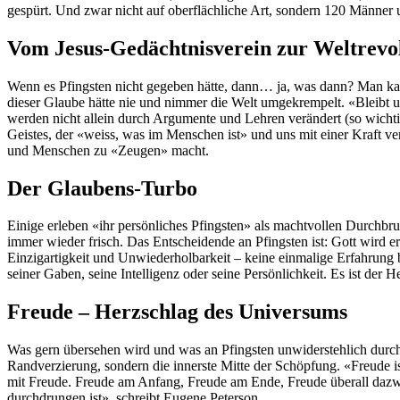
gespürt. Und zwar nicht auf oberflächliche Art, sondern 120 Männer u
Vom Jesus-Gedächtnisverein zur Weltrevo
Wenn es Pfingsten nicht gegeben hätte, dann… ja, was dann? Man kann
dieser Glaube hätte nie und nimmer die Welt umgekrempelt. «Bleibt un
werden nicht allein durch Argumente und Lehren verändert (so wichtig
Geistes, der «weiss, was im Menschen ist» und uns mit einer Kraft verä
und Menschen zu «Zeugen» macht.
Der Glaubens-Turbo
Einige erleben «ihr persönliches Pfingsten» als machtvollen Durchbr
immer wieder frisch. Das Entscheidende an Pfingsten ist: Gott wird er
Einzigartigkeit und Unwiederholbarkeit – keine einmalige Erfahrung 
seiner Gaben, seine Intelligenz oder seine Persönlichkeit. Es ist der H
Freude – Herzschlag des Universums
Was gern übersehen wird und was an Pfingsten unwiderstehlich durchbra
Randverzierung, sondern die innerste Mitte der Schöpfung. «Freude i
mit Freude. Freude am Anfang, Freude am Ende, Freude überall dazwis
durchdrungen ist», schreibt Eugene Peterson.