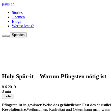
jesus.ch
Stories
Themen
Blogs
Wer ist Jesus?
Spenden
Holy Spür-it – Warum Pfingsten nötig ist
8.6.2019
3 min
Teilen
Pfingsten ist in gewisser Weise das gefährlichste Fest des chri
Revolutionäre.
Weihnachten, Karfreitag und Ostern kann man, wenn man