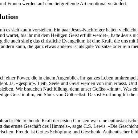
nd Frauen werden auf eine tiefgreifende Art emotional verändert.
lution
 es sich kaum vorstellen. Ein paar Jesus-Nachfolger hätten vielleicht 
d wartet, bis ihr mit dem Heiligen Geist erfüllt werdet», hatte Jesus 
 die auch sind); das christliche Evangelium ist eine Kraft, die uns mit
ndern kann, die ganz etwas anderes ist als gute Vorsätze oder rein mensc
uch einer Power, die in einem Augenblick ihr ganzes Leben umkrempelt
lebt. Ja, «gespürt». Leib, Seele und Geist werden von ihm erfasst. Und 
bleiben. Wir brauchen Nachfüllung, denn unser Gefäss «rinnt». Was ei
eilige Geist in ihm, ein Stück von Gott selbst. Das ist Hoffnung für die 
ch: Die treibende Kraft der ersten Christen war eine enthusiastische, 
st das ernste Geschäft des Himmels», sagte C.S. Lewis. «Die Geschicht
chen. Freude ist Gottes Schöpfung und Geschenk. Authentischer biblisc