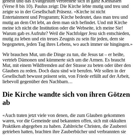
geheilt und das Evangelium verbreitete sich in ganz Kleinasien
(Verse 8 bis 10). Paulus zeigt: Die Kirche lebte mutig und treu und
zeigte so in der Gesellschaft Präsenz. «Kirche ist nicht
Entertainment und Programm; Kirche bedeutet, dass man treu und
mutig an dem Ort lebt, an dem man sich befindet. Und mit Kirche
meine ich nicht die Institution oder die Webseite, ich meine Sie!
Warum gab es Aufruhr? Weil die Nachfolger Jesu sich entschieden,
mutig zu leben und ein treues Zeugnis zu sein für jeden, dem sie
begegneten, jeden Tag ihres Lebens, wo auch immer sie hingingen.»
Wir brauchen Mut, um die Dinge zu tun, die Jesus tat – er heilte,
vertrieb Dämonen und kümmerte sich um die Armen. Es braucht
Mut, mit einem Wildfremden auf der Strasse zu beten oder über den
Glauben zu reden. Doch dazu sind wir berufen. Wir sollen in der
Gesellschaft bewusst präsent sein, von Friede erfüllt auf der Arbeit,
liebevoll gegenüber den Nachbarn…
Die Kirche wandte sich von ihren Götzen
ab
«Auch traten jetzt viele von denen, die zum Glauben gekommen
waren, vor die Gemeinde und bekannten offen, sich mit okkulten
Praktiken abgegeben zu haben. Zahlreiche Christen, die Zauberei
getrieben hatten, brachten ihre Zauberbücher und verbrannten sie