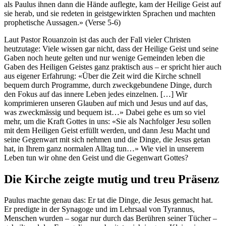
als Paulus ihnen dann die Hände auflegte, kam der Heilige Geist auf
sie herab, und sie redeten in geistgewirkten Sprachen und machten
prophetische Aussagen.» (Verse 5-6)
Laut Pastor Rouanzoin ist das auch der Fall vieler Christen
heutzutage: Viele wissen gar nicht, dass der Heilige Geist und seine
Gaben noch heute gelten und nur wenige Gemeinden leben die
Gaben des Heiligen Geistes ganz praktisch aus – er spricht hier auch
aus eigener Erfahrung: «Über die Zeit wird die Kirche schnell
bequem durch Programme, durch zweckgebundene Dinge, durch
den Fokus auf das innere Leben jedes einzelnen. […] Wir
komprimieren unseren Glauben auf mich und Jesus und auf das,
was zweckmässig und bequem ist…» Dabei gehe es um so viel
mehr, um die Kraft Gottes in uns: «Sie als Nachfolger Jesu sollen
mit dem Heiligen Geist erfüllt werden, und dann Jesu Macht und
seine Gegenwart mit sich nehmen und die Dinge, die Jesus getan
hat, in Ihrem ganz normalen Alltag tun…» Wie viel in unserem
Leben tun wir ohne den Geist und die Gegenwart Gottes?
Die Kirche zeigte mutig und treu Präsenz
Paulus machte genau das: Er tat die Dinge, die Jesus gemacht hat.
Er predigte in der Synagoge und im Lehrsaal von Tyrannus,
Menschen wurden – sogar nur durch das Berühren seiner Tücher –