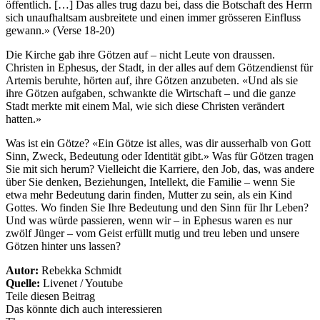
öffentlich. […] Das alles trug dazu bei, dass die Botschaft des Herrn
sich unaufhaltsam ausbreitete und einen immer grösseren Einfluss
gewann.» (Verse 18-20)
Die Kirche gab ihre Götzen auf – nicht Leute von draussen.
Christen in Ephesus, der Stadt, in der alles auf dem Götzendienst für
Artemis beruhte, hörten auf, ihre Götzen anzubeten. «Und als sie
ihre Götzen aufgaben, schwankte die Wirtschaft – und die ganze
Stadt merkte mit einem Mal, wie sich diese Christen verändert
hatten.»
Was ist ein Götze? «Ein Götze ist alles, was dir ausserhalb von Gott
Sinn, Zweck, Bedeutung oder Identität gibt.» Was für Götzen tragen
Sie mit sich herum? Vielleicht die Karriere, den Job, das, was andere
über Sie denken, Beziehungen, Intellekt, die Familie – wenn Sie
etwa mehr Bedeutung darin finden, Mutter zu sein, als ein Kind
Gottes. Wo finden Sie Ihre Bedeutung und den Sinn für Ihr Leben?
Und was würde passieren, wenn wir – in Ephesus waren es nur
zwölf Jünger – vom Geist erfüllt mutig und treu leben und unsere
Götzen hinter uns lassen?
Autor:
Rebekka Schmidt
Quelle:
Livenet / Youtube
Teile diesen Beitrag
Das könnte dich auch interessieren