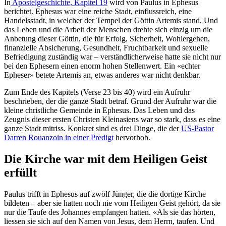
In
Apostelgeschichte, Kapitel 19
wird von Paulus in Ephesus
berichtet. Ephesus war eine reiche Stadt, einflussreich, eine
Handelsstadt, in welcher der Tempel der Göttin Artemis stand. Und
das Leben und die Arbeit der Menschen drehte sich einzig um die
Anbetung dieser Göttin, die für Erfolg, Sicherheit, Wohlergehen,
finanzielle Absicherung, Gesundheit, Fruchtbarkeit und sexuelle
Befriedigung zuständig war – verständlicherweise hatte sie nicht nur
bei den Ephesern einen enorm hohen Stellenwert. Ein «echter
Epheser» betete Artemis an, etwas anderes war nicht denkbar.
Zum Ende des Kapitels (Verse 23 bis 40) wird ein Aufruhr
beschrieben, der die ganze Stadt betraf. Grund der Aufruhr war die
kleine christliche Gemeinde in Ephesus. Das Leben und das
Zeugnis dieser ersten Christen Kleinasiens war so stark, dass es eine
ganze Stadt mitriss. Konkret sind es drei Dinge, die der
US-Pastor
Darren Rouanzoin in einer Predigt
hervorhob.
Die Kirche war mit dem Heiligen Geist
erfüllt
Paulus trifft in Ephesus auf zwölf Jünger, die die dortige Kirche
bildeten – aber sie hatten noch nie vom Heiligen Geist gehört, da sie
nur die Taufe des Johannes empfangen hatten. «Als sie das hörten,
liessen sie sich auf den Namen von Jesus, dem Herrn, taufen. Und