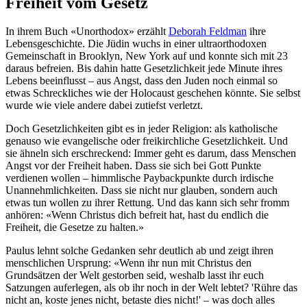
Freiheit vom Gesetz
In ihrem Buch «Unorthodox» erzählt
Deborah Feldman
ihre
Lebensgeschichte. Die Jüdin wuchs in einer ultraorthodoxen
Gemeinschaft in Brooklyn, New York auf und konnte sich mit 23
daraus befreien. Bis dahin hatte Gesetzlichkeit jede Minute ihres
Lebens beeinflusst – aus Angst, dass den Juden noch einmal so
etwas Schreckliches wie der Holocaust geschehen könnte. Sie selbst
wurde wie viele andere dabei zutiefst verletzt.
Doch Gesetzlichkeiten gibt es in jeder Religion: als katholische
genauso wie evangelische oder freikirchliche Gesetzlichkeit. Und
sie ähneln sich erschreckend: Immer geht es darum, dass Menschen
Angst vor der Freiheit haben. Dass sie sich bei Gott Punkte
verdienen wollen – himmlische Paybackpunkte durch irdische
Unannehmlichkeiten. Dass sie nicht nur glauben, sondern auch
etwas tun wollen zu ihrer Rettung. Und das kann sich sehr fromm
anhören: «Wenn Christus dich befreit hat, hast du endlich die
Freiheit, die Gesetze zu halten.»
Paulus lehnt solche Gedanken sehr deutlich ab und zeigt ihren
menschlichen Ursprung: «Wenn ihr nun mit Christus den
Grundsätzen der Welt gestorben seid, weshalb lasst ihr euch
Satzungen auferlegen, als ob ihr noch in der Welt lebtet? 'Rühre das
nicht an, koste jenes nicht, betaste dies nicht!' – was doch alles