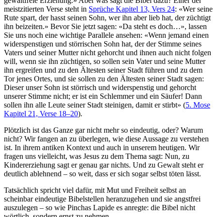
gewaltfreie Erziehung.» Aber was sagt die Bibel dazu? Einer der
meistzitierten Verse steht in
Sprüche Kapitel 13, Vers 24
: «Wer seine
Rute spart, der hasst seinen Sohn, wer ihn aber lieb hat, der züchtigt
ihn beizeiten.» Bevor Sie jetzt sagen: «Da steht es doch…», lassen
Sie uns noch eine wichtige Parallele ansehen: «Wenn jemand einen
widerspenstigen und störrischen Sohn hat, der der Stimme seines
Vaters und seiner Mutter nicht gehorcht und ihnen auch nicht folgen
will, wenn sie ihn züchtigen, so sollen sein Vater und seine Mutter
ihn ergreifen und zu den Ältesten seiner Stadt führen und zu dem
Tor jenes Ortes, und sie sollen zu den Ältesten seiner Stadt sagen:
Dieser unser Sohn ist störrisch und widerspenstig und gehorcht
unserer Stimme nicht; er ist ein Schlemmer und ein Säufer! Dann
sollen ihn alle Leute seiner Stadt steinigen, damit er stirbt» (
5. Mose
Kapitel 21, Verse 18–20
).
Plötzlich ist das Ganze gar nicht mehr so eindeutig, oder? Warum
nicht? Wir fangen an zu überlegen, wie diese Aussage zu verstehen
ist. In ihrem antiken Kontext und auch in unserem heutigen. Wir
fragen uns vielleicht, was Jesus zu dem Thema sagt: Nun, zu
Kindererziehung sagt er genau gar nichts. Und zu Gewalt steht er
deutlich ablehnend – so weit, dass er sich sogar selbst töten lässt.
Tatsächlich spricht viel dafür, mit Mut und Freiheit selbst an
scheinbar eindeutige Bibelstellen heranzugehen und sie angstfrei
auszulegen – so wie Pinchas Lapide es anregte: die Bibel nicht
wörtlich, sondern ernst zu nehmen.