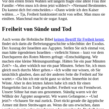
Vor den ersten freien Wahlen seit langem fragte eine ältere Frau ihre
Familie: «Wen muss ich denn jetzt wählen?» «Niemand Bestimmtes.
Du kannst dich frei entscheiden.» «Dann würde ich den Kaiser
wählen…» Tja, Freiheit funktioniert nicht von selbst. Man muss sie
einüben. Manchmal macht sie sogar Angst.
Freiheit von Sünde und Tod
Auch wenn die Hebräische Bibel
keinen Begriff für Freiheit kennt
,
findet sich darin
die
Befreiungsgeschichte schlechthin: der Exodus.
Der Auszug der Israeliten aus Ägypten. Stellen Sie sich einmal vor,
man hätte irgendeinen Israeliten – vielleicht Simon – kurz vor dem
Durchqueren des Roten Meeres gefragt: «Entschuldigung. Wir
machen eine kleine Meinungsumfrage. Hätten Sie ein paar Minuten
Zeit?» «Ja, aber wirklich nur ein paar Minuten. Sehen Sie, ich muss
gleich noch durchs Meer gehen.» «Ich wollte nur wissen, ob Sie
tatsächlich glauben, dass auf der anderen Seite die Freiheit auf Sie
wartet.» «Da bin ich mir nicht ganz so sicher. Immerhin ist dort
Wüste. Aber in den letzten Jahren habe ich mich für einen
Hungerlohn fast zu Tode geschuftet. Freiheit war ein Fremdwort.
Unsere Söhne hat man uns genommen. Ständig waren wir der
Willkür der Ägypter ausgesetzt. Wir waren Gefangene.» «Und
jetzt?» «Schauen Sie mal zurück. Dort rückt gerade die ägyptische
Armee mit ihren Streitwagen an. Wenn die uns erwischen, dann