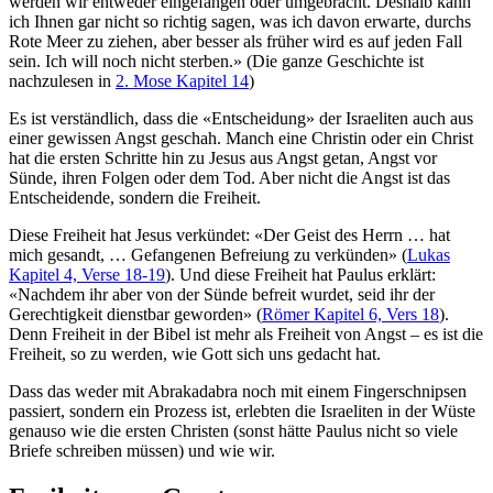
werden wir entweder eingefangen oder umgebracht. Deshalb kann
ich Ihnen gar nicht so richtig sagen, was ich davon erwarte, durchs
Rote Meer zu ziehen, aber besser als früher wird es auf jeden Fall
sein. Ich will noch nicht sterben.» (Die ganze Geschichte ist
nachzulesen in
2. Mose Kapitel 14
)
Es ist verständlich, dass die «Entscheidung» der Israeliten auch aus
einer gewissen Angst geschah. Manch eine Christin oder ein Christ
hat die ersten Schritte hin zu Jesus aus Angst getan, Angst vor
Sünde, ihren Folgen oder dem Tod. Aber nicht die Angst ist das
Entscheidende, sondern die Freiheit.
Diese Freiheit hat Jesus verkündet: «Der Geist des Herrn … hat
mich gesandt, … Gefangenen Befreiung zu verkünden» (
Lukas
Kapitel 4, Verse 18-19
). Und diese Freiheit hat Paulus erklärt:
«Nachdem ihr aber von der Sünde befreit wurdet, seid ihr der
Gerechtigkeit dienstbar geworden» (
Römer Kapitel 6, Vers 18
).
Denn Freiheit in der Bibel ist mehr als Freiheit von Angst – es ist die
Freiheit, so zu werden, wie Gott sich uns gedacht hat.
Dass das weder mit Abrakadabra noch mit einem Fingerschnipsen
passiert, sondern ein Prozess ist, erlebten die Israeliten in der Wüste
genauso wie die ersten Christen (sonst hätte Paulus nicht so viele
Briefe schreiben müssen) und wie wir.