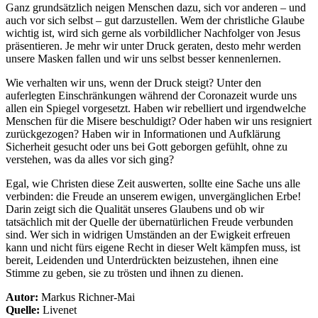
Ganz grundsätzlich neigen Menschen dazu, sich vor anderen – und
auch vor sich selbst – gut darzustellen. Wem der christliche Glaube
wichtig ist, wird sich gerne als vorbildlicher Nachfolger von Jesus
präsentieren. Je mehr wir unter Druck geraten, desto mehr werden
unsere Masken fallen und wir uns selbst besser kennenlernen.
Wie verhalten wir uns, wenn der Druck steigt? Unter den
auferlegten Einschränkungen während der Coronazeit wurde uns
allen ein Spiegel vorgesetzt. Haben wir rebelliert und irgendwelche
Menschen für die Misere beschuldigt? Oder haben wir uns resigniert
zurückgezogen? Haben wir in Informationen und Aufklärung
Sicherheit gesucht oder uns bei Gott geborgen gefühlt, ohne zu
verstehen, was da alles vor sich ging?
Egal, wie Christen diese Zeit auswerten, sollte eine Sache uns alle
verbinden: die Freude an unserem ewigen, unvergänglichen Erbe!
Darin zeigt sich die Qualität unseres Glaubens und ob wir
tatsächlich mit der Quelle der übernatürlichen Freude verbunden
sind. Wer sich in widrigen Umständen an der Ewigkeit erfreuen
kann und nicht fürs eigene Recht in dieser Welt kämpfen muss, ist
bereit, Leidenden und Unterdrückten beizustehen, ihnen eine
Stimme zu geben, sie zu trösten und ihnen zu dienen.
Autor:
Markus Richner-Mai
Quelle:
Livenet