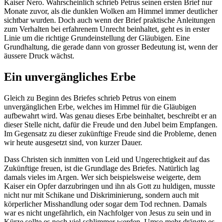
Kaiser Nero. Wahrscheinlich schrieb Petrus seinen ersten Brief nur
Monate zuvor, als die dunklen Wolken am Himmel immer deutlicher
sichtbar wurden. Doch auch wenn der Brief praktische Anleitungen
zum Verhalten bei erfahrenem Unrecht beinhaltet, geht es in erster
Linie um die richtige Grundeinstellung der Gläubigen. Eine
Grundhaltung, die gerade dann von grosser Bedeutung ist, wenn der
äussere Druck wächst.
Ein unvergängliches Erbe
Gleich zu Beginn des Briefes schrieb Petrus von einem
unvergänglichen Erbe, welches im Himmel für die Gläubigen
aufbewahrt wird. Was genau dieses Erbe beinhaltet, beschreibt er an
dieser Stelle nicht, dafür die Freude und den Jubel beim Empfangen.
Im Gegensatz zu dieser zukünftige Freude sind die Probleme, denen
wir heute ausgesetzt sind, von kurzer Dauer.
Dass Christen sich inmitten von Leid und Ungerechtigkeit auf das
Zukünftige freuen, ist die Grundlage des Briefes. Natürlich lag
damals vieles im Argen. Wer sich beispielsweise weigerte, dem
Kaiser ein Opfer darzubringen und ihn als Gott zu huldigen, musste
nicht nur mit Schikane und Diskriminierung, sondern auch mit
körperlicher Misshandlung oder sogar dem Tod rechnen. Damals
war es nicht ungefährlich, ein Nachfolger von Jesus zu sein und in
Kürze sollte es noch viel schlimmer werden. Umso mehr drängte es