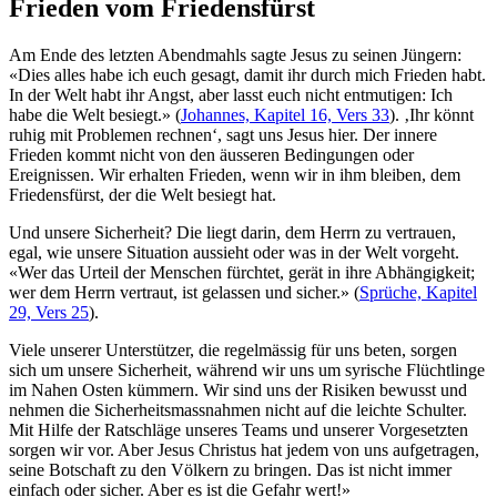
Frieden vom Friedensfürst
Am Ende des letzten Abendmahls sagte Jesus zu seinen Jüngern:
«Dies alles habe ich euch gesagt, damit ihr durch mich Frieden habt.
In der Welt habt ihr Angst, aber lasst euch nicht entmutigen: Ich
habe die Welt besiegt.» (
Johannes, Kapitel 16, Vers 33
). ‚Ihr könnt
ruhig mit Problemen rechnen‘, sagt uns Jesus hier. Der innere
Frieden kommt nicht von den äusseren Bedingungen oder
Ereignissen. Wir erhalten Frieden, wenn wir in ihm bleiben, dem
Friedensfürst, der die Welt besiegt hat.
Und unsere Sicherheit? Die liegt darin, dem Herrn zu vertrauen,
egal, wie unsere Situation aussieht oder was in der Welt vorgeht.
«Wer das Urteil der Menschen fürchtet, gerät in ihre Abhängigkeit;
wer dem Herrn vertraut, ist gelassen und sicher.» (
Sprüche, Kapitel
29, Vers 25
).
Viele unserer Unterstützer, die regelmässig für uns beten, sorgen
sich um unsere Sicherheit, während wir uns um syrische Flüchtlinge
im Nahen Osten kümmern. Wir sind uns der Risiken bewusst und
nehmen die Sicherheitsmassnahmen nicht auf die leichte Schulter.
Mit Hilfe der Ratschläge unseres Teams und unserer Vorgesetzten
sorgen wir vor. Aber Jesus Christus hat jedem von uns aufgetragen,
seine Botschaft zu den Völkern zu bringen. Das ist nicht immer
einfach oder sicher. Aber es ist die Gefahr wert!»