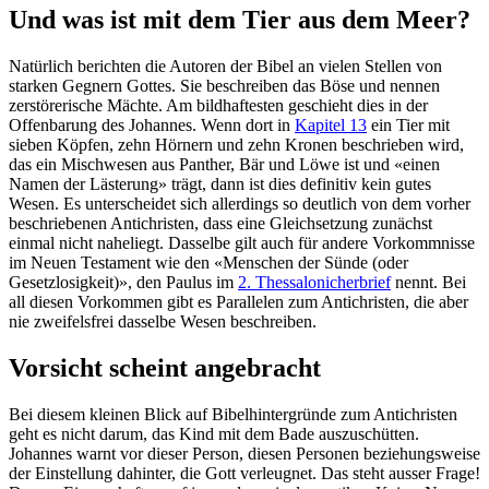
Und was ist mit dem Tier aus dem Meer?
Natürlich berichten die Autoren der Bibel an vielen Stellen von
starken Gegnern Gottes. Sie beschreiben das Böse und nennen
zerstörerische Mächte. Am bildhaftesten geschieht dies in der
Offenbarung des Johannes. Wenn dort in
Kapitel 13
ein Tier mit
sieben Köpfen, zehn Hörnern und zehn Kronen beschrieben wird,
das ein Mischwesen aus Panther, Bär und Löwe ist und «einen
Namen der Lästerung» trägt, dann ist dies definitiv kein gutes
Wesen. Es unterscheidet sich allerdings so deutlich von dem vorher
beschriebenen Antichristen, dass eine Gleichsetzung zunächst
einmal nicht naheliegt. Dasselbe gilt auch für andere Vorkommnisse
im Neuen Testament wie den «Menschen der Sünde (oder
Gesetzlosigkeit)», den Paulus im
2. Thessalonicherbrief
nennt. Bei
all diesen Vorkommen gibt es Parallelen zum Antichristen, die aber
nie zweifelsfrei dasselbe Wesen beschreiben.
Vorsicht scheint angebracht
Bei diesem kleinen Blick auf Bibelhintergründe zum Antichristen
geht es nicht darum, das Kind mit dem Bade auszuschütten.
Johannes warnt vor dieser Person, diesen Personen beziehungsweise
der Einstellung dahinter, die Gott verleugnet. Das steht ausser Frage!