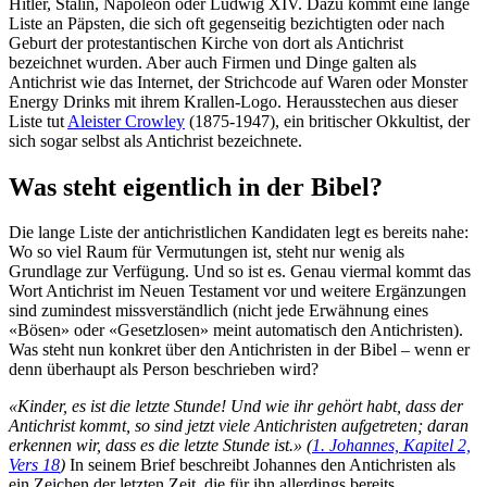
Hitler, Stalin, Napoleon oder Ludwig XIV. Dazu kommt eine lange
Liste an Päpsten, die sich oft gegenseitig bezichtigten oder nach
Geburt der protestantischen Kirche von dort als Antichrist
bezeichnet wurden. Aber auch Firmen und Dinge galten als
Antichrist wie das Internet, der Strichcode auf Waren oder Monster
Energy Drinks mit ihrem Krallen-Logo. Herausstechen aus dieser
Liste tut
Aleister Crowley
(1875-1947), ein britischer Okkultist, der
sich sogar selbst als Antichrist bezeichnete.
Was steht eigentlich in der Bibel?
Die lange Liste der antichristlichen Kandidaten legt es bereits nahe:
Wo so viel Raum für Vermutungen ist, steht nur wenig als
Grundlage zur Verfügung. Und so ist es. Genau viermal kommt das
Wort Antichrist im Neuen Testament vor und weitere Ergänzungen
sind zumindest missverständlich (nicht jede Erwähnung eines
«Bösen» oder «Gesetzlosen» meint automatisch den Antichristen).
Was steht nun konkret über den Antichristen in der Bibel – wenn er
denn überhaupt als Person beschrieben wird?
«Kinder, es ist die letzte Stunde! Und wie ihr gehört habt, dass der
Antichrist kommt, so sind jetzt viele Antichristen aufgetreten; daran
erkennen wir, dass es die letzte Stunde ist.» (
1. Johannes, Kapitel 2,
Vers 18
)
In seinem Brief beschreibt Johannes den Antichristen als
ein Zeichen der letzten Zeit, die für ihn allerdings bereits