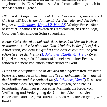
angebrochen ist. Es scheint diesen Antichristen allerdings auch in
der Mehrzahl zu geben.
«Wer ist der Lügner, wenn nicht der, welcher leugnet, dass Jesus der
Christus ist? Das ist der Antichrist, der den Vater und den Sohn
leugnet.» (
1. Johannes, Kapitel 2, Vers 22
)
Wenige Verse später
beschreibt Johannes das Wesen des Antichristen, das darin liegt,
Gott, den Vater und den Sohn zu leugnen.
«Jeder Geist, der nicht bekennt, dass Jesus Christus im Fleisch
gekommen ist, der ist nicht aus Gott. Und das ist der [Geist] des
Antichristen, von dem ihr gehört habt, dass er kommt; und jetzt
schon ist er in der Welt.» (
1. Johannes, Kapitel 4, Vers 3
)
Zwei
Kapitel weiter spricht Johannes nicht mehr von einer Person,
sondern vielmehr von einem antichristlichen Geist.
«Denn viele Verführer sind in die Welt hineingekommen, die nicht
bekennen, dass Jesus Christus im Fleisch gekommen ist — das ist
der Verführer und der Antichrist.» (
2. Johannes, Vers 7
)
Das letzte
Vorkommen des Begriffs bestätigt die vorigen, ohne Neues
beizutragen: Auch hier ist von einer Mehrzahl die Rede, von
Verführung und Verleugnung des Christus. Aber diese vier
Bibelstellen sind alles, was direkt über den Antichristen gesagt wird.
Punkt.