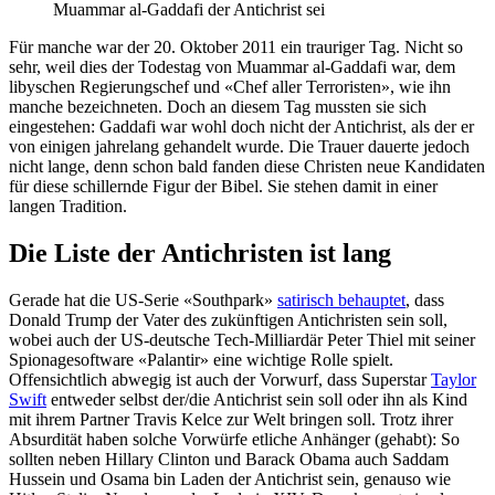
Muammar al-Gaddafi der Antichrist sei
Für manche war der 20. Oktober 2011 ein trauriger Tag. Nicht so
sehr, weil dies der Todestag von Muammar al-Gaddafi war, dem
libyschen Regierungschef und «Chef aller Terroristen», wie ihn
manche bezeichneten. Doch an diesem Tag mussten sie sich
eingestehen: Gaddafi war wohl doch nicht der Antichrist, als der er
von einigen jahrelang gehandelt wurde. Die Trauer dauerte jedoch
nicht lange, denn schon bald fanden diese Christen neue Kandidaten
für diese schillernde Figur der Bibel. Sie stehen damit in einer
langen Tradition.
Die Liste der Antichristen ist lang
Gerade hat die US-Serie «Southpark»
satirisch behauptet
, dass
Donald Trump der Vater des zukünftigen Antichristen sein soll,
wobei auch der US-deutsche Tech-Milliardär Peter Thiel mit seiner
Spionagesoftware «Palantir» eine wichtige Rolle spielt.
Offensichtlich abwegig ist auch der Vorwurf, dass Superstar
Taylor
Swift
entweder selbst der/die Antichrist sein soll oder ihn als Kind
mit ihrem Partner Travis Kelce zur Welt bringen soll. Trotz ihrer
Absurdität haben solche Vorwürfe etliche Anhänger (gehabt): So
sollten neben Hillary Clinton und Barack Obama auch Saddam
Hussein und Osama bin Laden der Antichrist sein, genauso wie