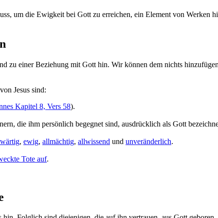
ss, um die Ewigkeit bei Gott zu erreichen, ein Element von Werken hin
en
und zu einer Beziehung mit Gott hin. Wir können dem nichts hinzufüge
 von Jesus sind:
nnes Kapitel 8, Vers 58
).
n, die ihm persönlich begegnet sind, ausdrücklich als Gott bezeichne
nwärtig
,
ewig
,
allmächtig
,
allwissend
und
unveränderlich
.
weckte Tote auf
.
e
hin. Folglich sind diejenigen, die auf ihn vertrauen, aus Gott geboren.