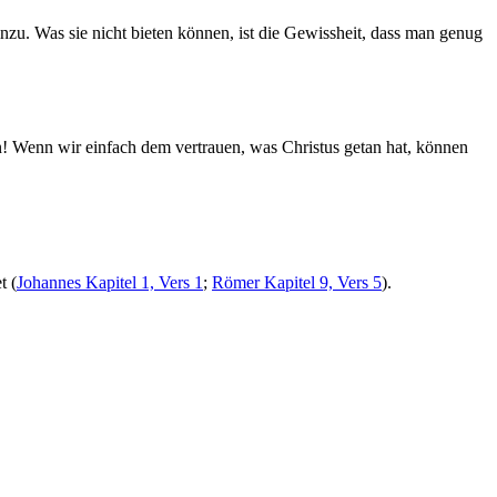
zu. Was sie nicht bieten können, ist die Gewissheit, dass man genug
n! Wenn wir einfach dem vertrauen, was Christus getan hat, können
t (
Johannes Kapitel 1, Vers 1
;
Römer Kapitel 9, Vers 5
).