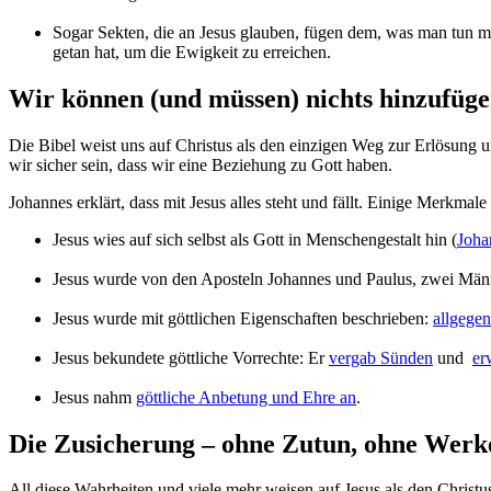
Sogar Sekten, die an Jesus glauben, fügen dem, was man tun mu
getan hat, um die Ewigkeit zu erreichen.
Wir können (und müssen) nichts hinzufüg
Die Bibel weist uns auf Christus als den einzigen Weg zur Erlösung 
wir sicher sein, dass wir eine Beziehung zu Gott haben.
Johannes erklärt, dass mit Jesus alles steht und fällt. Einige Merkmale
Jesus wies auf sich selbst als Gott in Menschengestalt hin (
Joha
Jesus wurde von den Aposteln Johannes und Paulus, zwei Männer
Jesus wurde mit göttlichen Eigenschaften beschrieben:
allgege
Jesus bekundete göttliche Vorrechte: Er
vergab Sünden
und
er
Jesus nahm
göttliche Anbetung und Ehre an
.
Die Zusicherung – ohne Zutun, ohne Werk
All diese Wahrheiten und viele mehr weisen auf Jesus als den Christus 