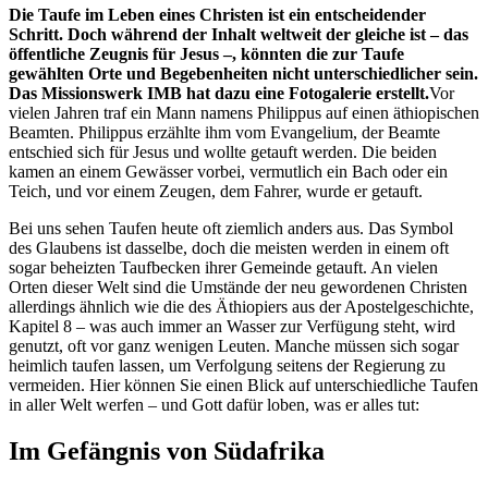
Die Taufe im Leben eines Christen ist ein entscheidender
Schritt. Doch während der Inhalt weltweit der gleiche ist – das
öffentliche Zeugnis für Jesus –, könnten die zur Taufe
gewählten Orte und Begebenheiten nicht unterschiedlicher sein.
Das Missionswerk IMB hat dazu eine Fotogalerie erstellt.
Vor
vielen Jahren traf ein Mann namens Philippus auf einen äthiopischen
Beamten. Philippus erzählte ihm vom Evangelium, der Beamte
entschied sich für Jesus und wollte getauft werden. Die beiden
kamen an einem Gewässer vorbei, vermutlich ein Bach oder ein
Teich, und vor einem Zeugen, dem Fahrer, wurde er getauft.
Bei uns sehen Taufen heute oft ziemlich anders aus. Das Symbol
des Glaubens ist dasselbe, doch die meisten werden in einem oft
sogar beheizten Taufbecken ihrer Gemeinde getauft. An vielen
Orten dieser Welt sind die Umstände der neu gewordenen Christen
allerdings ähnlich wie die des Äthiopiers aus der Apostelgeschichte,
Kapitel 8 – was auch immer an Wasser zur Verfügung steht, wird
genutzt, oft vor ganz wenigen Leuten. Manche müssen sich sogar
heimlich taufen lassen, um Verfolgung seitens der Regierung zu
vermeiden. Hier können Sie einen Blick auf unterschiedliche Taufen
in aller Welt werfen – und Gott dafür loben, was er alles tut:
Im Gefängnis von Südafrika