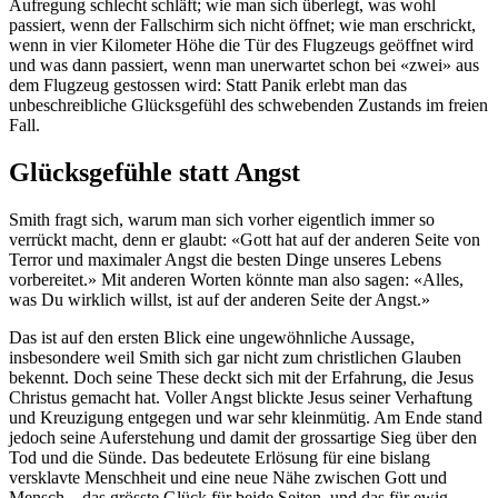
Aufregung schlecht schläft; wie man sich überlegt, was wohl
passiert, wenn der Fallschirm sich nicht öffnet; wie man erschrickt,
wenn in vier Kilometer Höhe die Tür des Flugzeugs geöffnet wird
und was dann passiert, wenn man unerwartet schon bei «zwei» aus
dem Flugzeug gestossen wird: Statt Panik erlebt man das
unbeschreibliche Glücksgefühl des schwebenden Zustands im freien
Fall.
Glücksgefühle statt Angst
Smith fragt sich, warum man sich vorher eigentlich immer so
verrückt macht, denn er glaubt: «Gott hat auf der anderen Seite von
Terror und maximaler Angst die besten Dinge unseres Lebens
vorbereitet.» Mit anderen Worten könnte man also sagen: «Alles,
was Du wirklich willst, ist auf der anderen Seite der Angst.»
Das ist auf den ersten Blick eine ungewöhnliche Aussage,
insbesondere weil Smith sich gar nicht zum christlichen Glauben
bekennt. Doch seine These deckt sich mit der Erfahrung, die Jesus
Christus gemacht hat. Voller Angst blickte Jesus seiner Verhaftung
und Kreuzigung entgegen und war sehr kleinmütig. Am Ende stand
jedoch seine Auferstehung und damit der grossartige Sieg über den
Tod und die Sünde. Das bedeutete Erlösung für eine bislang
versklavte Menschheit und eine neue Nähe zwischen Gott und
Mensch – das grösste Glück für beide Seiten, und das für ewig.