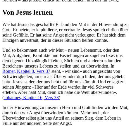
Von Jesus lernen
Wie hat Jesus das geschafft? Er fand den Mut in der Hinwendung zu
Gott. Er betete, er kapitulierte, er vertraute. Jesus sprach ehrlich über
seine Gefühle. Er hat seine Angst nicht verleugnet. Er hat sich dem
Einzigen anvertraut, der in dieser Situation helfen konnte.
Und so bekommen auch wir Mut – neuen Lebensmut, oder den
Mut, Aufgaben, Konflikte und Beziehungen anzugehen bzw. uns
den eigenen Unzulänglichkeiten, Süchten und anderen «dunklen
Bereichen» unseres Lebens zu stellen und zu überwinden. In
Römer, Kapitel 8, Vers 37
steht, «wir sind» auch angesichts von
Schwierigkeiten, «mehr als Überwinder durch den, der uns geliebt
hat». Jesus ist der, der uns liebt und für uns kämpft. Und er sagt zu
seinen Jüngern: «Hier auf der Erde werdet ihr viel Schweres
erleben. Aber habt Mut, denn ich habe die Welt überwunden».
(
Johannes, Kapitel 16, Vers 33
)
In der Hinwendung zu unserem Herrn und Gott finden wir den Mut,
durch den wir Angst überwinden können. Mehr noch, der
Überwinder selbst gibt uns Anteil an seinem Sieg, dem Leben in
Fülle auf der anderen Seite der Angst.