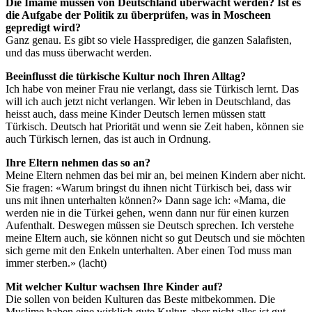
Die Imame müssen von Deutschland überwacht werden? Ist es
die Aufgabe der Politik zu überprüfen, was in Moscheen
gepredigt wird?
Ganz genau. Es gibt so viele Hassprediger, die ganzen Salafisten,
und das muss überwacht werden.
Beeinflusst die türkische Kultur noch Ihren Alltag?
Ich habe von meiner Frau nie verlangt, dass sie Türkisch lernt. Das
will ich auch jetzt nicht verlangen. Wir leben in Deutschland, das
heisst auch, dass meine Kinder Deutsch lernen müssen statt
Türkisch. Deutsch hat Priorität und wenn sie Zeit haben, können sie
auch Türkisch lernen, das ist auch in Ordnung.
Ihre Eltern nehmen das so an?
Meine Eltern nehmen das bei mir an, bei meinen Kindern aber nicht.
Sie fragen: «Warum bringst du ihnen nicht Türkisch bei, dass wir
uns mit ihnen unterhalten können?» Dann sage ich: «Mama, die
werden nie in die Türkei gehen, wenn dann nur für einen kurzen
Aufenthalt. Deswegen müssen sie Deutsch sprechen. Ich verstehe
meine Eltern auch, sie können nicht so gut Deutsch und sie möchten
sich gerne mit den Enkeln unterhalten. Aber einen Tod muss man
immer sterben.» (lacht)
Mit welcher Kultur wachsen Ihre Kinder auf?
Die sollen von beiden Kulturen das Beste mitbekommen. Die
Muslime haben eine wirklich gute Kultur, aber nicht alles ist gut.