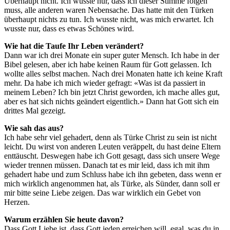
Überhaupt nicht. Ich wusste nur, dass ich dieser Stimme folgen
muss, alle anderen waren Nebensache. Das hatte mit den Türken
überhaupt nichts zu tun. Ich wusste nicht, was mich erwartet. Ich
wusste nur, dass es etwas Schönes wird.
Wie hat die Taufe Ihr Leben verändert?
Dann war ich drei Monate ein super guter Mensch. Ich habe in der
Bibel gelesen, aber ich habe keinen Raum für Gott gelassen. Ich
wollte alles selbst machen. Nach drei Monaten hatte ich keine Kraft
mehr. Da habe ich mich wieder gefragt: «Was ist da passiert in
meinem Leben? Ich bin jetzt Christ geworden, ich mache alles gut,
aber es hat sich nichts geändert eigentlich.» Dann hat Gott sich ein
drittes Mal gezeigt.
Wie sah das aus?
Ich habe sehr viel gehadert, denn als Türke Christ zu sein ist nicht
leicht. Du wirst von anderen Leuten veräppelt, du hast deine Eltern
enttäuscht. Deswegen habe ich Gott gesagt, dass sich unsere Wege
wieder trennen müssen. Danach tat es mir leid, dass ich mit ihm
gehadert habe und zum Schluss habe ich ihn gebeten, dass wenn er
mich wirklich angenommen hat, als Türke, als Sünder, dann soll er
mir bitte seine Liebe zeigen. Das war wirklich ein Gebet von
Herzen.
Warum erzählen Sie heute davon?
Dass Gott Liebe ist, dass Gott jeden erreichen will, egal, was du in