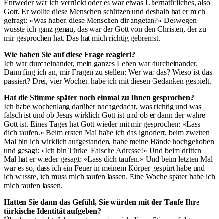
Entweder war ich verrückt oder es war etwas Übernatürliches, also
Gott. Er wollte diese Menschen schützen und deshalb hat er mich
gefragt: «Was haben diese Menschen dir angetan?» Deswegen
wusste ich ganz genau, das war der Gott von den Christen, der zu
mir gesprochen hat. Das hat mich richtig gebremst.
Wie haben Sie auf diese Frage reagiert?
Ich war durcheinander, mein ganzes Leben war durcheinander.
Dann fing ich an, mir Fragen zu stellen: Wer war das? Wieso ist das
passiert? Drei, vier Wochen habe ich mit diesen Gedanken gespielt.
Hat die Stimme später noch einmal zu Ihnen gesprochen?
Ich habe wochenlang darüber nachgedacht, was richtig und was
falsch ist und ob Jesus wirklich Gott ist und ob er dann der wahre
Gott ist. Eines Tages hat Gott wieder mit mir gesprochen: «Lass
dich taufen.» Beim ersten Mal habe ich das ignoriert, beim zweiten
Mal bin ich wirklich aufgestanden, habe meine Hände hochgehoben
und gesagt: «Ich bin Türke. Falsche Adresse!» Und beim dritten
Mal hat er wieder gesagt: «Lass dich taufen.» Und beim letzten Mal
war es so, dass ich ein Feuer in meinem Körper gespürt habe und
ich wusste, ich muss mich taufen lassen. Eine Woche später habe ich
mich taufen lassen.
Hatten Sie dann das Gefühl, Sie würden mit der Taufe Ihre
türkische Identität aufgeben?