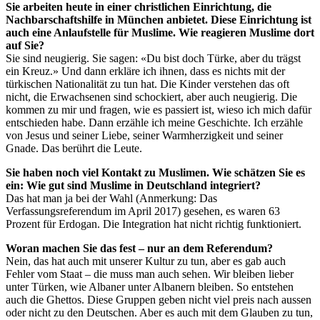
Sie arbeiten heute in einer christlichen Einrichtung, die
Nachbarschaftshilfe in München anbietet. Diese Einrichtung ist
auch eine Anlaufstelle für Muslime. Wie reagieren Muslime dort
auf Sie?
Sie sind neugierig. Sie sagen: «Du bist doch Türke, aber du trägst
ein Kreuz.» Und dann erkläre ich ihnen, dass es nichts mit der
türkischen Nationalität zu tun hat. Die Kinder verstehen das oft
nicht, die Erwachsenen sind schockiert, aber auch neugierig. Die
kommen zu mir und fragen, wie es passiert ist, wieso ich mich dafür
entschieden habe. Dann erzähle ich meine Geschichte. Ich erzähle
von Jesus und seiner Liebe, seiner Warmherzigkeit und seiner
Gnade. Das berührt die Leute.
Sie haben noch viel Kontakt zu Muslimen. Wie schätzen Sie es
ein: Wie gut sind Muslime in Deutschland integriert?
Das hat man ja bei der Wahl (Anmerkung: Das
Verfassungsreferendum im April 2017) gesehen, es waren 63
Prozent für Erdogan. Die Integration hat nicht richtig funktioniert.
Woran machen Sie das fest – nur an dem Referendum?
Nein, das hat auch mit unserer Kultur zu tun, aber es gab auch
Fehler vom Staat – die muss man auch sehen. Wir bleiben lieber
unter Türken, wie Albaner unter Albanern bleiben. So entstehen
auch die Ghettos. Diese Gruppen geben nicht viel preis nach aussen
oder nicht zu den Deutschen. Aber es auch mit dem Glauben zu tun,