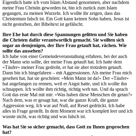
Eigentlich hatte ich vom Islam Abstand genommen, aber nachdem
meine Frau Christin geworden ist, bin ich zurück zum Islam
gegangen, zu meinen Wurzeln. Ich wollte ihr zeigen, dass das
Christentum falsch ist. Ein Gott kann keinen Sohn haben, Jesus ist
nicht gestorben, der Bibeltext ist gefälscht.
Ihre Ehe hat durch diese Spannungen gelitten und Sie haben
die Christen dafür verantwortlich gemacht. Sie wollten sich
sogar an demjenigen, der Ihre Frau getauft hat, rächen. Wie
sollte das aussehen?
Ich habe von einer Gemeindeveranstaltung erfahren, bei der auch
der Mann sein sollte, der meine Frau getauft hat. Ich hatte dem
«Täufer» meiner Frau gedroht, er hat sie aber trotzdem getauft.
Dann bin ich hingefahren – mit Aggressionen. Als meine Frau mich
gesehen hat, hat sie geschrien: «Mein Mann ist da!» Der «Täufer»
hat angefangen zu rennen, weil er Angst hatte, und ich wollte ihn
schnappen. Ich wollte ihm richtig, richtig weh tun. Und da sprach
Gott das erste Mal mit mir: «Was haben diese Menschen dir getan?»
Nach dem, was er gesagt hat, war die ganze Kraft, die ganze
Aggression weg. Ich war auf Null, auf Reset gedrückt. Ich habe
alles in Frage gestellt. In dem Moment war ich komplett leer und ich
wusste nicht, was richtig und was falsch ist.
Was hat Sie so sicher gemacht, dass Gott zu Ihnen gesprochen
hat?