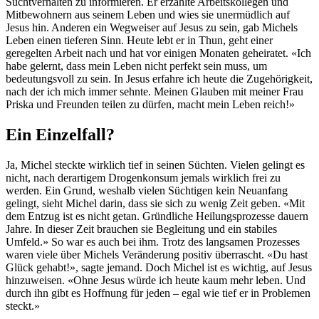
Suchtverhalten zu informieren. Er erzählte Arbeitskollegen und
Mitbewohnern aus seinem Leben und wies sie unermüdlich auf
Jesus hin. Anderen ein Wegweiser auf Jesus zu sein, gab Michels
Leben einen tieferen Sinn. Heute lebt er in Thun, geht einer
geregelten Arbeit nach und hat vor einigen Monaten geheiratet. «Ich
habe gelernt, dass mein Leben nicht perfekt sein muss, um
bedeutungsvoll zu sein. In Jesus erfahre ich heute die Zugehörigkeit,
nach der ich mich immer sehnte. Meinen Glauben mit meiner Frau
Priska und Freunden teilen zu dürfen, macht mein Leben reich!»
Ein Einzelfall?
Ja, Michel steckte wirklich tief in seinen Süchten. Vielen gelingt es
nicht, nach derartigem Drogenkonsum jemals wirklich frei zu
werden. Ein Grund, weshalb vielen Süchtigen kein Neuanfang
gelingt, sieht Michel darin, dass sie sich zu wenig Zeit geben. «Mit
dem Entzug ist es nicht getan. Gründliche Heilungsprozesse dauern
Jahre. In dieser Zeit brauchen sie Begleitung und ein stabiles
Umfeld.» So war es auch bei ihm. Trotz des langsamen Prozesses
waren viele über Michels Veränderung positiv überrascht. «Du hast
Glück gehabt!», sagte jemand. Doch Michel ist es wichtig, auf Jesus
hinzuweisen. «Ohne Jesus würde ich heute kaum mehr leben. Und
durch ihn gibt es Hoffnung für jeden – egal wie tief er in Problemen
steckt.»