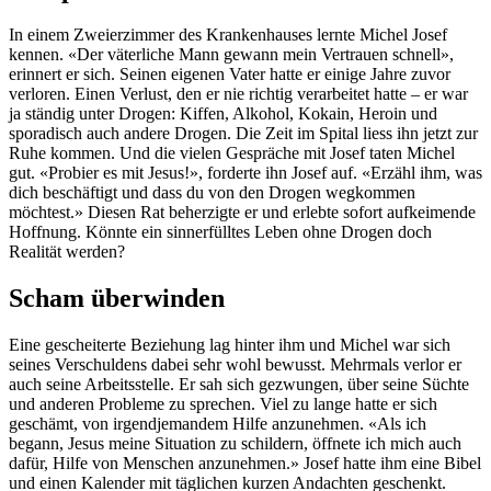
In einem Zweierzimmer des Krankenhauses lernte Michel Josef
kennen. «Der väterliche Mann gewann mein Vertrauen schnell»,
erinnert er sich. Seinen eigenen Vater hatte er einige Jahre zuvor
verloren. Einen Verlust, den er nie richtig verarbeitet hatte – er war
ja ständig unter Drogen: Kiffen, Alkohol, Kokain, Heroin und
sporadisch auch andere Drogen. Die Zeit im Spital liess ihn jetzt zur
Ruhe kommen. Und die vielen Gespräche mit Josef taten Michel
gut. «Probier es mit Jesus!», forderte ihn Josef auf. «Erzähl ihm, was
dich beschäftigt und dass du von den Drogen wegkommen
möchtest.» Diesen Rat beherzigte er und erlebte sofort aufkeimende
Hoffnung. Könnte ein sinnerfülltes Leben ohne Drogen doch
Realität werden?
Scham überwinden
Eine gescheiterte Beziehung lag hinter ihm und Michel war sich
seines Verschuldens dabei sehr wohl bewusst. Mehrmals verlor er
auch seine Arbeitsstelle. Er sah sich gezwungen, über seine Süchte
und anderen Probleme zu sprechen. Viel zu lange hatte er sich
geschämt, von irgendjemandem Hilfe anzunehmen. «Als ich
begann, Jesus meine Situation zu schildern, öffnete ich mich auch
dafür, Hilfe von Menschen anzunehmen.» Josef hatte ihm eine Bibel
und einen Kalender mit täglichen kurzen Andachten geschenkt.