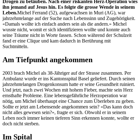
Drogen zu betäuben. Nach einer riskanten Herz-Operation wies
ihn jemand auf Jesus hin. Es folgte die grosse Wende in seinem
Leben.
Michel Ferrand (52), aufgewachsen in Muri (AG), war
jahrzehntelange auf der Suche nach Lebenssinn und Zugehörigkeit.
«Damals wollte ich einfach anders sein als die andern.» Michel
wusste nicht, womit er sich identifizieren wollte und konnte auch
seine Träume nicht in Worte fassen. Schon während der Schulzeit
fand er eine Clique und kam dadurch in Berührung mit
Suchtmitteln.
Am Tiefpunkt angekommen
2003 brach Michel als 38-Jähriger auf der Strasse zusammen. Per
Ambulanz wurde er ins Kantonsspital Basel geliefert. Durch seinen
jahrzehntelangen Drogenkonsum hatte er seine Gesundheit ruiniert.
Und jetzt, nach zwei Wochen mit hohem Fieber, machte sein Herz
ernsthafte Probleme. Eine lebensgefährliche Herzoperation war
nötig, um Michel überhaupt eine Chance zum Überleben zu geben.
Sollte er jetzt am Lebensende angekommen sein? «Das kann doch
nicht alles gewesen sein?», fragte er sich. Obwohl er in seinem
Leben noch immer keinen tieferen Sinn erkennen konnte, wollte er
doch nicht sterben.
Im Spital