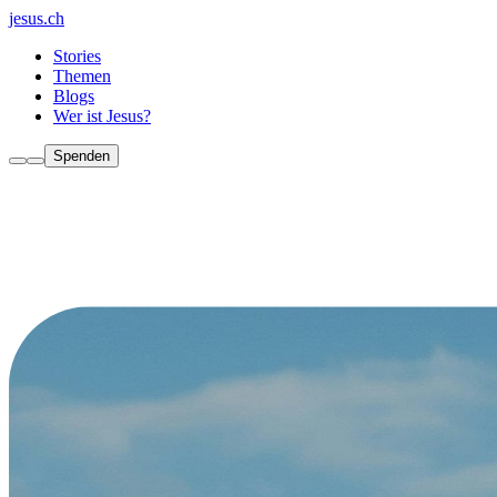
jesus.ch
Stories
Themen
Blogs
Wer ist Jesus?
Spenden