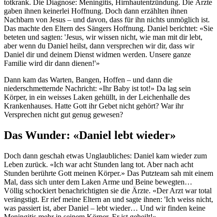
totkrank. Die Diagnose: Meningitis, Hirnhautentzündung. Die Ärzte
gaben ihnen keinerlei Hoffnung. Doch dann erzählten ihnen
Nachbarn von Jesus – und davon, dass für ihn nichts unmöglich ist.
Das machte den Eltern des Sängers Hoffnung. Daniel berichtet: «Sie
beteten und sagten: 'Jesus, wir wissen nicht, wie man mit dir lebt,
aber wenn du Daniel heilst, dann versprechen wir dir, dass wir
Daniel dir und deinem Dienst widmen werden. Unsere ganze
Familie wird dir dann dienen!'»
Dann kam das Warten, Bangen, Hoffen – und dann die
niederschmetternde Nachricht: «Ihr Baby ist tot!» Da lag sein
Körper, in ein weisses Laken gehüllt, in der Leichenhalle des
Krankenhauses. Hatte Gott ihr Gebet nicht gehört? War ihr
Versprechen nicht gut genug gewesen?
Das Wunder: «Daniel lebt wieder»
Doch dann geschah etwas Unglaubliches: Daniel kam wieder zum
Leben zurück. «Ich war acht Stunden lang tot. Aber nach acht
Stunden berührte Gott meinen Körper.» Das Putzteam sah mit einem
Mal, dass sich unter dem Laken Arme und Beine bewegten…
Völlig schockiert benachrichtigten sie die Ärzte. «Der Arzt war total
verängstigt. Er rief meine Eltern an und sagte ihnen: 'Ich weiss nicht,
was passiert ist, aber Daniel – lebt wieder… Und wir finden keine
Meningitis mehr in seinem Körper. Er ist geheilt!»