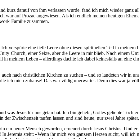
nd kurz darauf von ihm verlassen wurde, fand ich mich wieder ganz alle
ch war auf Prozac angewiesen. Als ich endlich meinen heutigen Eheman
tchwork-Familie zusammen.
Ich verspürte eine tiefe Leere ohne diesen spirituellen Teil in meinem
 Unity-Church, einer Sekte, aber die Leere in mir blieb. Nach einem U
il in meinem Leben – allerdings dachte ich dabei keinesfalls an eine 
auch nach christlichen Kirchen zu suchen – und so landeten wir in uns
te ich mich zuhause! Das war völlig unerwartet. Denn dies war ja vö
und was Jesus für uns getan hat. Ich bin geliebt, Gottes geliebte Toch
der Zwischenzeit taufen lassen und sind heute, nur zwei Jahre später, 
h bin ein neuer Mensch geworden, erneuert durch Jesus Christus. Und er
! In Jeremia steht: «Wenn ihr mich von ganzem Herzen sucht, will ich m