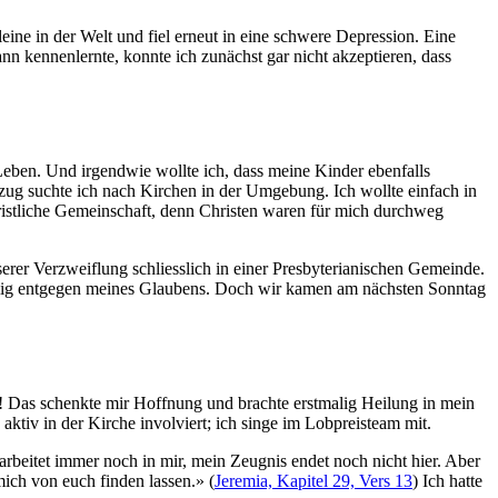
ine in der Welt und fiel erneut in eine schwere Depression. Eine
n kennenlernte, konnte ich zunächst gar nicht akzeptieren, dass
 Leben. Und irgendwie wollte ich, dass meine Kinder ebenfalls
mzug suchte ich nach Kirchen in der Umgebung. Ich wollte einfach in
christliche Gemeinschaft, denn Christen waren für mich durchweg
erer Verzweiflung schliesslich in einer Presbyterianischen Gemeinde.
llig entgegen meines Glaubens. Doch wir kamen am nächsten Sonntag
ter! Das schenkte mir Hoffnung und brachte erstmalig Heilung in mein
aktiv in der Kirche involviert; ich singe im Lobpreisteam mit.
 arbeitet immer noch in mir, mein Zeugnis endet noch nicht hier. Aber
ich von euch finden lassen.» (
Jeremia, Kapitel 29, Vers 13
) Ich hatte