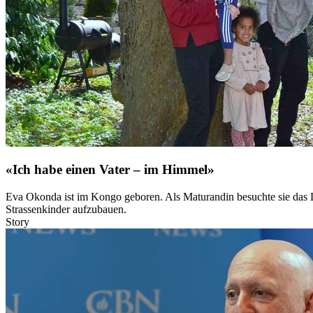
«Ich habe einen Vater – im Himmel»
Eva Okonda ist im Kongo geboren. Als Maturandin besuchte sie das La
Strassenkinder aufzubauen.
Story