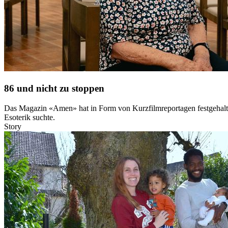
86 und nicht zu stoppen
Das Magazin «Amen» hat in Form von Kurzfilmreportagen festgehalten,
Esoterik suchte.
Story