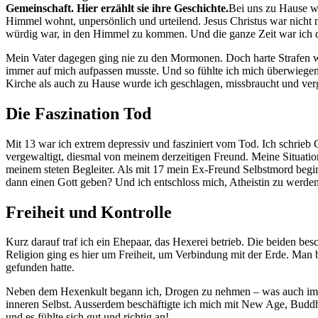
Gemeinschaft. Hier erzählt sie ihre Geschichte.
Bei uns zu Hause w
Himmel wohnt, unpersönlich und urteilend. Jesus Christus war nicht 
würdig war, in den Himmel zu kommen. Und die ganze Zeit war ich
Mein Vater dagegen ging nie zu den Mormonen. Doch harte Strafen w
immer auf mich aufpassen musste. Und so fühlte ich mich überwiegend
Kirche als auch zu Hause wurde ich geschlagen, missbraucht und verg
Die Faszination Tod
Mit 13 war ich extrem depressiv und fasziniert vom Tod. Ich schrieb
vergewaltigt, diesmal von meinem derzeitigen Freund. Meine Situatio
meinem steten Begleiter. Als mit 17 mein Ex-Freund Selbstmord begi
dann einen Gott geben? Und ich entschloss mich, Atheistin zu werde
Freiheit und Kontrolle
Kurz darauf traf ich ein Ehepaar, das Hexerei betrieb. Die beiden besc
Religion ging es hier um Freiheit, um Verbindung mit der Erde. Man 
gefunden hatte.
Neben dem Hexenkult begann ich, Drogen zu nehmen – was auch immer
inneren Selbst. Ausserdem beschäftigte ich mich mit New Age, Buddh
und es fühlte sich gut und richtig an!