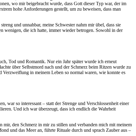
nen, wo mir beigebracht wurde, dass Gott dieser Typ war, der im
 extrem hohe Anforderungen gestellt, um zu beweisen, dass man
streng und unnahbar, meine Schwester nahm mir übel, dass sie
n wenigen, die ich hatte, immer wieder betrogen. Sowohl in der
uch, Tod und Romantik. Nur ein Jahr später wurde ich erneut
h dachte über Selbstmord nach und der Schmerz beim Ritzen wurde zu
und Verzweiflung in meinem Leben so normal waren, wie konnte es
n, war so interessant – statt der Strenge und Verschlossenheit einer
ieren. Und ich war überzeugt, dass ich endlich die Wahrheit
 mir, den Schmerz in mir zu stillen und verbanden mich mit meinem
ond und das Meer an, führte Rituale durch und sprach Zauber aus –