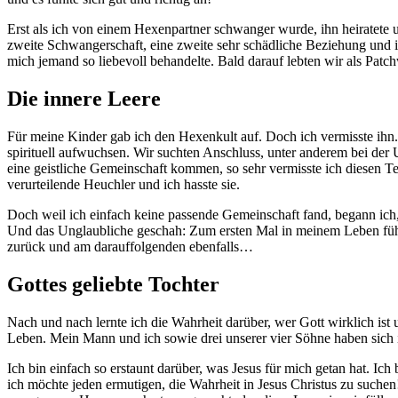
Erst als ich von einem Hexenpartner schwanger wurde, ihn heiratete u
zweite Schwangerschaft, eine zweite sehr schädliche Beziehung und i
mich jemand so liebevoll behandelte. Bald darauf lebten wir als Pa
Die innere Leere
Für meine Kinder gab ich den Hexenkult auf. Doch ich vermisste ihn. 
spirituell aufwuchsen. Wir suchten Anschluss, unter anderem bei der
eine geistliche Gemeinschaft kommen, so sehr vermisste ich diesen Te
verurteilende Heuchler und ich hasste sie.
Doch weil ich einfach keine passende Gemeinschaft fand, begann ich, 
Und das Unglaubliche geschah: Zum ersten Mal in meinem Leben fühl
zurück und am darauffolgenden ebenfalls…
Gottes geliebte Tochter
Nach und nach lernte ich die Wahrheit darüber, wer Gott wirklich ist 
Leben. Mein Mann und ich sowie drei unserer vier Söhne haben sich in 
Ich bin einfach so erstaunt darüber, was Jesus für mich getan hat. Ic
ich möchte jeden ermutigen, die Wahrheit in Jesus Christus zu suchen