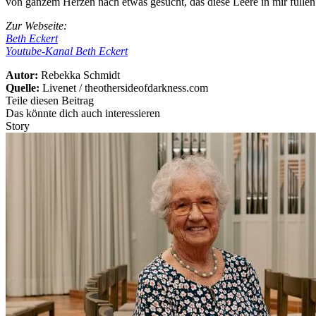
von ganzem Herzen nach etwas gesucht, das diese Leere in mir füllen 
Zur Webseite:
Beth Eckert
Youtube-Kanal Beth Eckert
Autor:
Rebekka Schmidt
Quelle:
Livenet / theothersideofdarkness.com
Teile diesen Beitrag
Das könnte dich auch interessieren
Story