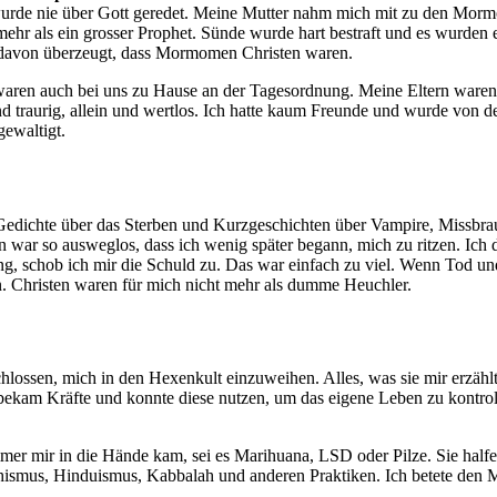
urde nie über Gott geredet. Meine Mutter nahm mich mit zu den Mormo
mehr als ein grosser Prophet. Sünde wurde hart bestraft und es wurden
 davon überzeugt, dass Mormomen Christen waren.
aren auch bei uns zu Hause an der Tagesordnung. Meine Eltern waren 
 traurig, allein und wertlos. Ich hatte kaum Freunde und wurde von de
ewaltigt.
 Gedichte über das Sterben und Kurzgeschichten über Vampire, Missbra
n war so ausweglos, dass ich wenig später begann, mich zu ritzen. Ic
ng, schob ich mir die Schuld zu. Das war einfach zu viel. Wenn Tod 
n. Christen waren für mich nicht mehr als dumme Heuchler.
hlossen, mich in den Hexenkult einzuweihen. Alles, was sie mir erzählte
bekam Kräfte und konnte diese nutzen, um das eigene Leben zu kontroll
 mir in die Hände kam, sei es Marihuana, LSD oder Pilze. Sie halfen
ismus, Hinduismus, Kabbalah und anderen Praktiken. Ich betete den M