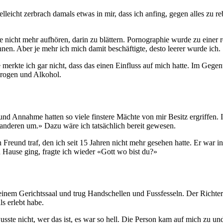
Vielleicht zerbrach damals etwas in mir, dass ich anfing, gegen alles z
 nicht mehr aufhören, darin zu blättern. Pornographie wurde zu einer
nen. Aber je mehr ich mich damit beschäftigte, desto leerer wurde ich.
merkte ich gar nicht, dass das einen Einfluss auf mich hatte. Im Gegen
Drogen und Alkohol.
d Annahme hatten so viele finstere Mächte von mir Besitz ergriffen. Ic
n anderen um.» Dazu wäre ich tatsächlich bereit gewesen.
Freund traf, den ich seit 15 Jahren nicht mehr gesehen hatte. Er war 
ch Hause ging, fragte ich wieder «Gott wo bist du?»
einem Gerichtssaal und trug Handschellen und Fussfesseln. Der Richter 
s erlebt habe.
usste nicht, wer das ist, es war so hell. Die Person kam auf mich zu u