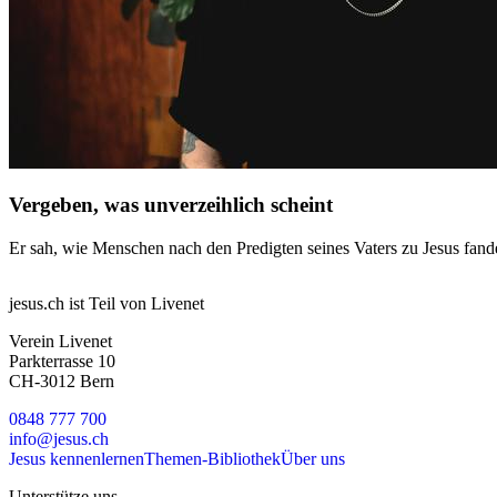
Vergeben, was unverzeihlich scheint
Er sah, wie Menschen nach den Predigten seines Vaters zu Jesus fa
jesus.ch ist Teil von Livenet
Verein Livenet
Parkterrasse 10
CH-3012 Bern
0848 777 700
info@jesus.ch
Jesus kennenlernen
Themen-Bibliothek
Über uns
Unterstütze uns