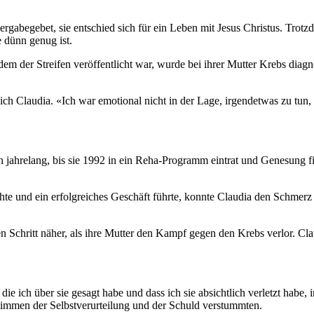
gabegebet, sie entschied sich für ein Leben mit Jesus Christus. Trot
ie dünn genug ist.
 der Streifen veröffentlicht war, wurde bei ihrer Mutter Krebs diagno
h Claudia. «Ich war emotional nicht in der Lage, irgendetwas zu tun, d
n jahrelang, bis sie 1992 in ein Reha-Programm eintrat und Genesung f
te und ein erfolgreiches Geschäft führte, konnte Claudia den Schmerz 
 Schritt näher, als ihre Mutter den Kampf gegen den Krebs verlor. Clau
, die ich über sie gesagt habe und dass ich sie absichtlich verletzt habe,
timmen der Selbstverurteilung und der Schuld verstummten.