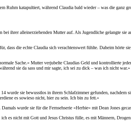
em Ruhm katapultiert, während Claudia bald wieder – was die ganz gros
 bei ihrer alleinerziehenden Mutter auf. Als Jugendliche gelangte sie 
ür, dass die echte Claudia sich verachtenswert fühlte. Daheim hörte si
e normale Sache.» Mutter verjubelte Claudias Geld und kontrollierte je
rend sie da sass und mir sagte, ich sei zu dick – was ich nicht war.»
 14 wurde sie bewusstlos in ihrem Schlafzimmer gefunden, nachdem sie
rdiene es sowieso nicht, hier zu sein. Ich bin zu fett.»
. Damals wurde sie für die Fernsehserie «Herbie» mit Dean Jones gecas
n ich es nicht mit Gott und Jesus Christus fülle, es mit Männern, Drog