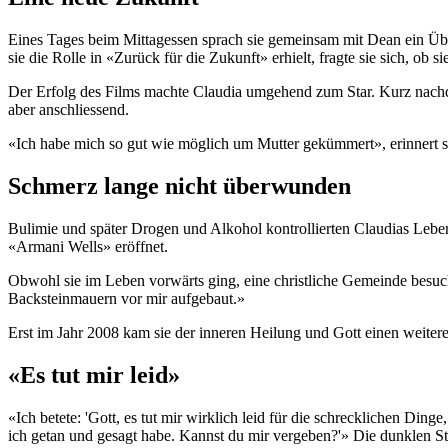
Eines Tages beim Mittagessen sprach sie gemeinsam mit Dean ein Über
sie die Rolle in «Zurück für die Zukunft» erhielt, fragte sie sich, ob s
Der Erfolg des Films machte Claudia umgehend zum Star. Kurz nachdem
aber anschliessend.
«Ich habe mich so gut wie möglich um Mutter gekümmert», erinnert sic
Schmerz lange nicht überwunden
Bulimie und später Drogen und Alkohol kontrollierten Claudias Lebe
«Armani Wells» eröffnet.
Obwohl sie im Leben vorwärts ging, eine christliche Gemeinde besuch
Backsteinmauern vor mir aufgebaut.»
Erst im Jahr 2008 kam sie der inneren Heilung und Gott einen weiteren
«Es tut mir leid»
«Ich betete: 'Gott, es tut mir wirklich leid für die schrecklichen Dinge
ich getan und gesagt habe. Kannst du mir vergeben?'» Die dunklen S