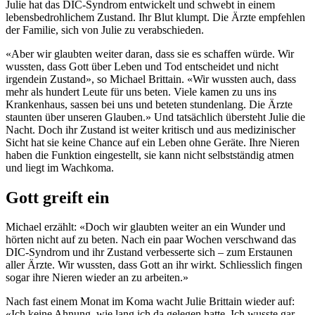
Julie hat das DIC-Syndrom entwickelt und schwebt in einem
lebensbedrohlichem Zustand. Ihr Blut klumpt. Die Ärzte empfehlen
der Familie, sich von Julie zu verabschieden.
«Aber wir glaubten weiter daran, dass sie es schaffen würde. Wir
wussten, dass Gott über Leben und Tod entscheidet und nicht
irgendein Zustand», so Michael Brittain. «Wir wussten auch, dass
mehr als hundert Leute für uns beten. Viele kamen zu uns ins
Krankenhaus, sassen bei uns und beteten stundenlang. Die Ärzte
staunten über unseren Glauben.» Und tatsächlich übersteht Julie die
Nacht. Doch ihr Zustand ist weiter kritisch und aus medizinischer
Sicht hat sie keine Chance auf ein Leben ohne Geräte. Ihre Nieren
haben die Funktion eingestellt, sie kann nicht selbstständig atmen
und liegt im Wachkoma.
Gott greift ein
Michael erzählt: «Doch wir glaubten weiter an ein Wunder und
hörten nicht auf zu beten. Nach ein paar Wochen verschwand das
DIC-Syndrom und ihr Zustand verbesserte sich – zum Erstaunen
aller Ärzte. Wir wussten, dass Gott an ihr wirkt. Schliesslich fingen
sogar ihre Nieren wieder an zu arbeiten.»
Nach fast einem Monat im Koma wacht Julie Brittain wieder auf:
«Ich keine Ahnung, wie lang ich da gelegen hatte. Ich wusste gar