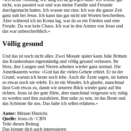
nicht, was passiert war und was meine Familie und Freunde
durchgemacht hatten. Ich wusste nur eins: Ich war die ganze Zeit
ganz nah bei Jesus. Ich kann das gar nicht mit Worten beschreiben.
Aber während ich im Koma lag, war da so ein Frieden und eine
Freude. Da war kein Chaos. Ich war in den Armen von Jesus und
das war unbeschreiblich.»
Völlig gesund
Und das ist noch nicht alles: Zwei Monate später kann Julie Brittain
das Krankenhaus eigenständig und völlig gesund verlassen. Ihr
Herz, ihre Lungen und Nieren arbeiten wieder ganz normal. Die
Amerikanerin weiss: «Gott hat die vielen Gebete erhört. Er ist der
Grund, warum ich heute noch lebe. Auch die Ärzte sagen, sie haben
so etwas noch nie erlebt. Es ist ein Wunder. Ich glaube, manchmal
lässt Gott etwas zu, damit wir unseren Blick wieder ganz auf ihn
richten. Jesus ist der gute Hirte, aber manchmal vergessen wir, ruhig
zu werden und ihm zuzuhören. Ihm nahe zu sein, ist das Beste und
das Schönste für uns. Das habe ich selbst erfahren.»
Autor:
Miriam Hinrichs
Quelle:
Jesus.ch / CBN
Teile diesen Beitrag
Das könnte dich auch interessieren