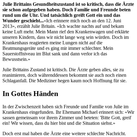
Julie Brittains Gesundheitszustand ist so kritisch, dass die Ärzte
sie schon aufgegeben haben. Doch Familie und Freunde beten
rund um die Uhr. Und tatsächlich greift Gott ein und das
Wunder geschieht...
«Ich erinnere mich noch an den 12. Juni
2013», erzählt Julie Britain. «Ich wachte nachts auf und bekam
keine Luft mehr. Mein Mann rief den Krankenwagen und erklärte
unseren Kindern, dass wir nicht lange weg sein würden. Doch im
Krankenhaus reagierten meine Lungen nicht auf die
Beatmungsgeräte und es ging mir immer schlechter. Mein
Sauerstoffniveau im Blut sank und dann verlor ich das
Bewusstsein.»
Julie Brittains Zustand ist kritisch. Die Ärzte geben alles, sie zu
reanimieren, doch währenddessen bekommt sie auch noch einen
Schlaganfall. Die Mediziner hegen kaum noch Hoffnung für sie.
In Gottes Händen
In der Zwischenzeit haben sich Freunde und Familie von Julie im
Krankenhaus eingefunden. Ihr Ehemann Michael erinnert sich: «Wir
sassen gemeinsam vor ihrem Zimmer und beteten: 'Bitte Gott, greif
ein! Wir wissen, dass du hier bist und die Situation siehst.»
Doch erst mal haben die Ärzte eine weitere schlechte Nachricht.