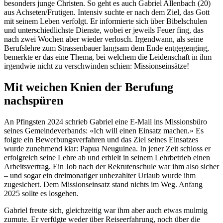
besonders junge Christen. So geht es auch Gabriel Allenbach (20)
aus Achseten/Frutigen. Intensiv suchte er nach dem Ziel, das Gott
mit seinem Leben verfolgt. Er informierte sich über Bibelschulen
und unterschiedlichste Dienste, wobei er jeweils Feuer fing, das
nach zwei Wochen aber wieder verlosch. Irgendwann, als seine
Berufslehre zum Strassenbauer langsam dem Ende entgegenging,
bemerkte er das eine Thema, bei welchem die Leidenschaft in ihm
irgendwie nicht zu verschwinden schien: Missionseinsätze!
Mit weichen Knien der Berufung
nachspüren
An Pfingsten 2024 schrieb Gabriel eine E-Mail ins Missionsbüro
seines Gemeindeverbands: «Ich will einen Einsatz machen.» Es
folgte ein Bewerbungsverfahren und das Ziel seines Einsatzes
wurde zunehmend klar: Papua Neuguinea. In jener Zeit schloss er
erfolgreich seine Lehre ab und erhielt in seinem Lehrbetrieb einen
Arbeitsvertrag. Ein Job nach der Rekrutenschule war ihm also sicher
– und sogar ein dreimonatiger unbezahlter Urlaub wurde ihm
zugesichert. Dem Missionseinsatz stand nichts im Weg. Anfang
2025 sollte es losgehen.
Gabriel freute sich, gleichzeitig war ihm aber auch etwas mulmig
zumute. Er verfügte weder über Reiseerfahrung, noch über die