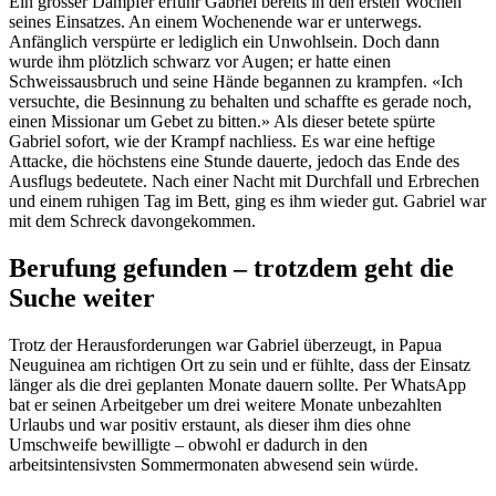
Ein grosser Dämpfer erfuhr Gabriel bereits in den ersten Wochen
seines Einsatzes. An einem Wochenende war er unterwegs.
Anfänglich verspürte er lediglich ein Unwohlsein. Doch dann
wurde ihm plötzlich schwarz vor Augen; er hatte einen
Schweissausbruch und seine Hände begannen zu krampfen. «Ich
versuchte, die Besinnung zu behalten und schaffte es gerade noch,
einen Missionar um Gebet zu bitten.» Als dieser betete spürte
Gabriel sofort, wie der Krampf nachliess. Es war eine heftige
Attacke, die höchstens eine Stunde dauerte, jedoch das Ende des
Ausflugs bedeutete. Nach einer Nacht mit Durchfall und Erbrechen
und einem ruhigen Tag im Bett, ging es ihm wieder gut. Gabriel war
mit dem Schreck davongekommen.
Berufung gefunden – trotzdem geht die
Suche weiter
Trotz der Herausforderungen war Gabriel überzeugt, in Papua
Neuguinea am richtigen Ort zu sein und er fühlte, dass der Einsatz
länger als die drei geplanten Monate dauern sollte. Per WhatsApp
bat er seinen Arbeitgeber um drei weitere Monate unbezahlten
Urlaubs und war positiv erstaunt, als dieser ihm dies ohne
Umschweife bewilligte – obwohl er dadurch in den
arbeitsintensivsten Sommermonaten abwesend sein würde.