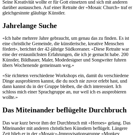
Seine Kreativität wollte er für Gott einsetzen und sich mit anderen
darüber austauschen. Auf einer Retraite der «Mosaic Church» traf er
gleichgesinnte gläubige Künstler.
Jahrelange Suche
«Ich habe mehrere Jahre gebraucht, um genau das zu finden. Es ist
eine christliche Gemeinde, die künstlerische, kreative Menschen
fördert», berichtet der 42-jährige Südkoreaner. «Diese Retraite war
eine der erstaunlichsten Erfahrungen, die ich je gemacht habe. 200
Künstler, Bildhauer, Maler, Modedesigner und Songwriter fuhren
übers Wochenende gemeinsam weg.»
«Sie richteten verschiedene Workshops ein, damit du verschiedene
Dinge ausprobieren kannst, die du noch nie zuvor erlebt hast, und
dann kannst du in der Gruppe bleiben, die dich interessiert. Ich
schloss mich einer Sprachgruppe an, nur weil ich es ausprobieren
wollte.»
Das Miteinander beflügelte Durchbruch
Das war kurz bevor ihm der Durchbruch mit «Heroes» gelang. Das
Miteinander mit anderen christlichen Künstlern beflügelt. Längere
Zeit blieb er in der «Mosaic»-Improvisationsgruppe «Monkey