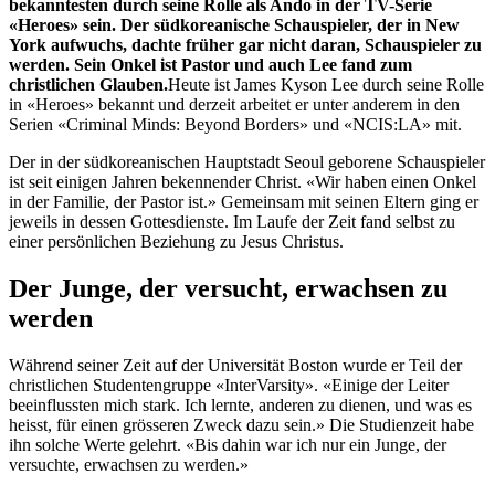
bekanntesten durch seine Rolle als Ando in der TV-Serie
«Heroes» sein. Der südkoreanische Schauspieler, der in New
York aufwuchs, dachte früher gar nicht daran, Schauspieler zu
werden. Sein Onkel ist Pastor und auch Lee fand zum
christlichen Glauben.
Heute ist James Kyson Lee durch seine Rolle
in «Heroes» bekannt und derzeit arbeitet er unter anderem in den
Serien «Criminal Minds: Beyond Borders» und «NCIS:LA» mit.
Der in der südkoreanischen Hauptstadt Seoul geborene Schauspieler
ist seit einigen Jahren bekennender Christ. «Wir haben einen Onkel
in der Familie, der Pastor ist.» Gemeinsam mit seinen Eltern ging er
jeweils in dessen Gottesdienste. Im Laufe der Zeit fand selbst zu
einer persönlichen Beziehung zu Jesus Christus.
Der Junge, der versucht, erwachsen zu
werden
Während seiner Zeit auf der Universität Boston wurde er Teil der
christlichen Studentengruppe «InterVarsity». «Einige der Leiter
beeinflussten mich stark. Ich lernte, anderen zu dienen, und was es
heisst, für einen grösseren Zweck dazu sein.» Die Studienzeit habe
ihn solche Werte gelehrt. «Bis dahin war ich nur ein Junge, der
versuchte, erwachsen zu werden.»