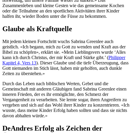
notwendig, um unsere Familie wieder zu stärken.» Das
Zusammenleben und kleine Gesten wie das gemeinsame Kochen
oder die Teilnahme an den sportlichen Aktivitäten ihrer Kinder
halfen ihr, wieder Boden unter die Füsse zu bekommen.
Glaube als Kraftquelle
Mit jedem kleinen Fortschritt wuchs Sabrina Greenlee auch
geistlich. «Ich begann, mich zu Gott zu wenden und Kraft aus der
Bibel zu schöpfen», erklärt sie. «Mein Lieblingsvers wurde ‘Alles
kann ich durch Christus, der mir Kraft und Stärke gibt.’ (
Philipper
Kapitel 4, Vers 13
). Dieser Glaube und die tiefe Überzeugung, dass
Gott niemanden im Stich lässt, haben mir geholfen, auch dunkle
Zeiten zu überstehen.»
Durch das Leben nach biblischen Werten, Gebet und die
Gemeinschaft mit anderen Gläubigen fand Sabrina Greenlee einen
inneren Frieden, der es ihr ermöglichte, den Schmerz der
Vergangenheit zu verarbeiten. Sie lernte sogar, ihren Angreifern zu
vergeben und sich auf das Wohl ihrer Kinder zu konzentrieren. «Ich
wusste, dass meine Kinder Erfolg haben sollten und dass sie nichts
davon abhalten würde.»
DeAndres Erfolg als Zeichen der