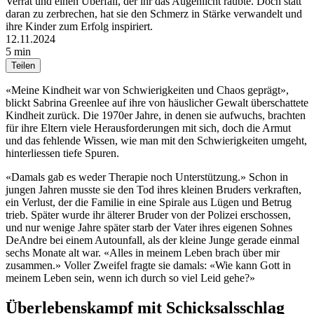
Verrat und einen Überfall, der ihr das Augenlicht raubte. Doch statt
daran zu zerbrechen, hat sie den Schmerz in Stärke verwandelt und
ihre Kinder zum Erfolg inspiriert.
12.11.2024
5 min
Teilen
«Meine Kindheit war von Schwierigkeiten und Chaos geprägt»,
blickt Sabrina Greenlee auf ihre von häuslicher Gewalt überschattete
Kindheit zurück. Die 1970er Jahre, in denen sie aufwuchs, brachten
für ihre Eltern viele Herausforderungen mit sich, doch die Armut
und das fehlende Wissen, wie man mit den Schwierigkeiten umgeht,
hinterliessen tiefe Spuren.
«Damals gab es weder Therapie noch Unterstützung.» Schon in
jungen Jahren musste sie den Tod ihres kleinen Bruders verkraften,
ein Verlust, der die Familie in eine Spirale aus Lügen und Betrug
trieb. Später wurde ihr älterer Bruder von der Polizei erschossen,
und nur wenige Jahre später starb der Vater ihres eigenen Sohnes
DeAndre bei einem Autounfall, als der kleine Junge gerade einmal
sechs Monate alt war. «Alles in meinem Leben brach über mir
zusammen.» Voller Zweifel fragte sie damals: «Wie kann Gott in
meinem Leben sein, wenn ich durch so viel Leid gehe?»
Überlebenskampf mit Schicksalsschlag