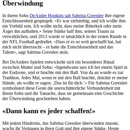
Überwindung
In ihrem Sohn
DeAndre Hopkins sah Sabrina Greenlee
ihre eigene
Entschlossenheit gespiegelt. «Er war zielstrebig, und ich wollte ihm
ein Vorbild sein. Ich wollte nicht, dass meine Bitterkeit oder mein
Ärger ihn aufhalten.» Seine Stärke half ihm, seinen Traum zu
verwirklichen, und 2013 wurde er tatsächlich in der ersten Runde in
der NFL Football gedraftet. «Dass er es so weit geschafft hat, hat
mich nicht überrascht – er hatte die Entschlossenheit und das
Talent», sagt Sabrina Greenlee stolz.
Bei DeAndres Spielen entwickelte sich ein besonderes Ritual
zwischen Mutter und Sohn: «Irgendwann sass ich bei einem Spiel in
der Endzone, und er brachte mir den Ball. Von da an wurde es zur
Tradition. Jedes Mal, wenn er mir den Ball brachte, drückte er meine
Hände, als wollte er sagen: ‚Das ist für dich.‘» Für Sabrina Greenlee
symbolisiert diese Geste die unerschütterliche Verbundenheit mit
ihrem Sohn und die Tatsache, dass sie gemeinsam eine Geschichte
der Überwindung geschrieben haben.
«Dann kann es jeder schaffen!»
Mit jedem Hindernis, das Sabrina Greenlee überwinden musste,
wuchs ihr Vertrauen in ihren Gott und ihre eigene Stärke. Heute