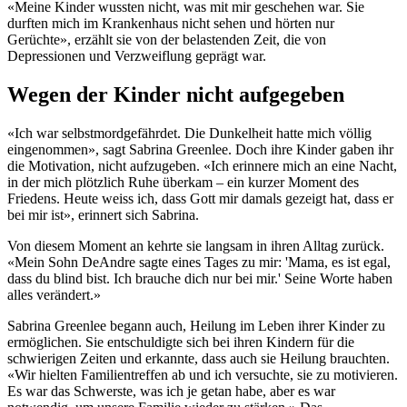
«Meine Kinder wussten nicht, was mit mir geschehen war. Sie
durften mich im Krankenhaus nicht sehen und hörten nur
Gerüchte», erzählt sie von der belastenden Zeit, die von
Depressionen und Verzweiflung geprägt war.
Wegen der Kinder nicht aufgegeben
«Ich war selbstmordgefährdet. Die Dunkelheit hatte mich völlig
eingenommen», sagt Sabrina Greenlee. Doch ihre Kinder gaben ihr
die Motivation, nicht aufzugeben. «Ich erinnere mich an eine Nacht,
in der mich plötzlich Ruhe überkam – ein kurzer Moment des
Friedens. Heute weiss ich, dass Gott mir damals gezeigt hat, dass er
bei mir ist», erinnert sich Sabrina.
Von diesem Moment an kehrte sie langsam in ihren Alltag zurück.
«Mein Sohn DeAndre sagte eines Tages zu mir: 'Mama, es ist egal,
dass du blind bist. Ich brauche dich nur bei mir.' Seine Worte haben
alles verändert.»
Sabrina Greenlee begann auch, Heilung im Leben ihrer Kinder zu
ermöglichen. Sie entschuldigte sich bei ihren Kindern für die
schwierigen Zeiten und erkannte, dass auch sie Heilung brauchten.
«Wir hielten Familientreffen ab und ich versuchte, sie zu motivieren.
Es war das Schwerste, was ich je getan habe, aber es war