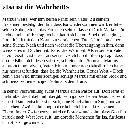
«Isa ist die Wahrheit!»
Markus weiss, wer ihm helfen kann: sein Vater! Zu seinem
Erstaunen bestätigt der ihm, dass Isa wiederkommen wird, er bittet
seinen Sohn jedoch, das Forschen sein zu lassen. Doch Markus hört
nicht damit auf. Er fragt weiter, kauft sich eine Bibel und beginnt,
ihren Inhalt mit dem Koran zu vergleichen. Drei Jahre lang dauert
seine Suche. Nach und nach wächst die Überzeugung in ihm, dann
weiss er es mit Sicherheit: Isa ist die Wahrheit! Als er seinem Vater
davon erzählt, ist dieser ausser sich: «Ich hab dir doch gesagt, dass
du die Bibel nicht lesen sollst!», schreit er den Sohn an. Markus
antwortet ihm: «Nein, Vater, ich bin immer noch Muslim. Ich habe
nur herausgefunden, dass Isa die Wahrheit ist, Gottes Wort!» Doch
sein Vater wird immer zorniger, schlägt Markus mit einem Stock und
schmeisst seinen einzigen Sohn aus dem Haus.
In seiner Verzweiflung sucht Markus einen Pastor auf. Dort lernt er
mehr über die Bibel und übergibt sein ganzes Leben Jesus – er wird
Christ. Dann entschliesst er sich, eine Bibelschule in Singapur zu
besuchen. Zwölf Jahre lang hat er keinerlei Kontakt zu seinen
Eltern. In der Zwischenzeit wird er Pastor – und spürt, dass Gott ihn
zurück nach West Java ruft, um dort die Menschen für Isa, für Jesus
Christus zu gewinnen.