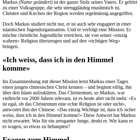
Markus
(Name geändert)
ist der ganze Stolz seines Vaters. Er gehört
zu einer Volksgruppe, die sehr strenggläubig muslimisch ist,
Christen und Kirchen der Region werden regelmässig angegriffen.
Doch Markus studiert nicht nur, er ist auch sehr engagiert in einer
islamischen Jugendorganisation. Und er verfolgt eine Mission: Er
möchte christliche Jugendliche erreichen, sie von seiner «einzig
wahren» Religion überzeugen und auf den «richtigen Weg»
bringen.
«Ich weiss, dass ich in den Himmel
komme»
Im Zusammenhang mit dieser Mission lernt Markus eines Tages
einen jungen chinesischen Christ kennen – und beginnt eifrig, ihn
über den Islam aufzuklären. Das Christentum, so Markus, war
vielleicht vor 2000 Jahren relevant, ist es heute aber nicht mehr. «Es
ist egal, ob das Christentum eine echte Religion ist oder nicht»,
antwortet ihm der Chinese. «Das einzig Wichtige ist, dass ich sicher
weiss, dass ich in den Himmel komme!» Diese Antwort hat Markus
nicht erwartet. Was für ein arroganter Junge, denkt er. Wie kann er
es wagen, so etwas zu behaupten?
Fragen zum Himmel