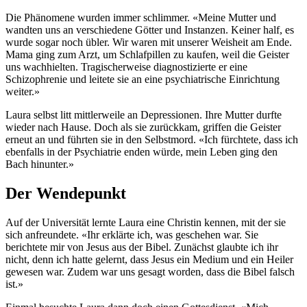
Die Phänomene wurden immer schlimmer. «Meine Mutter und
wandten uns an verschiedene Götter und Instanzen. Keiner half, es
wurde sogar noch übler. Wir waren mit unserer Weisheit am Ende.
Mama ging zum Arzt, um Schlafpillen zu kaufen, weil die Geister
uns wachhielten. Tragischerweise diagnostizierte er eine
Schizophrenie und leitete sie an eine psychiatrische Einrichtung
weiter.»
Laura selbst litt mittlerweile an Depressionen. Ihre Mutter durfte
wieder nach Hause. Doch als sie zurückkam, griffen die Geister
erneut an und führten sie in den Selbstmord. «Ich fürchtete, dass ich
ebenfalls in der Psychiatrie enden würde, mein Leben ging den
Bach hinunter.»
Der Wendepunkt
Auf der Universität lernte Laura eine Christin kennen, mit der sie
sich anfreundete. «Ihr erklärte ich, was geschehen war. Sie
berichtete mir von Jesus aus der Bibel. Zunächst glaubte ich ihr
nicht, denn ich hatte gelernt, dass Jesus ein Medium und ein Heiler
gewesen war. Zudem war uns gesagt worden, dass die Bibel falsch
ist.»