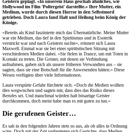
Geistern geplagt. «In unserem Haus geschah ähnliches, wie
Hollywood im Film 'Poltergeist' darstellte.» Ihre Mutter, ein
Medium, wurde durch diesen Horror in den Selbstmord
getrieben. Doch Laura fand Halt und Heilung beim König der
Könige.
«Bereits als Kind faszinierte mich das Übernatürliche. Meine Mutter
war ein Medium, das tief in den Spiritismus und in Esoterik
verstrickt war und nach Geistern suchte», erinnert sich Laura
Maxwell. Einmal war sie bei einer spiritistischen Sitzung mit
verschiedenen Medien dabei. «Sie fielen in Trance, um mit Toten in
Kontakt zu treten. Die Geister, mit denen sie Verbindung
aufnahmen, gaben sich als unsere früheren Verwandten aus – sie
sagten, dass sie eine Botschaft für die Anwesenden hätten.» Diese
Wesen verfügten über viele Informationen.
Laura verspürte Gefahr fürchtete sich. «Doch die Medien wollten
dies wegwischen und sagten mir, dass dies das Risiko dieses
Berufes sei. Und manchmal würden halt bösartige Geister
durchkommen, doch meist habe man es mit guten zu tun.»
Die gerufenen Geister…
Es sah in den folgenden Jahren stets so aus, als ob alles in Ordnung
wäre. Doch mit der Zeit verbreiteten sich Gerüchte, dass Medien