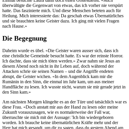
Einmal besuchte Laura dann doch einen Gottesdienst. «Mich
überwältigte die Gegenwart von etwas, das ich vorher nie verspürt
hatte. Das faszinierte mich. Und diese Menschen beteten auch für
Heilung. Mich interessierte das: Da geschah etwas Übernatürliches
und sie brauchten keine Geister dazu. Ich ging mit vielen Fragen
nach Hause.»
Die Begegnung
Daheim wurde es übel. «Die Geister waren ausser sich, dass ich
eine christliche Gemeinde besucht hatte. Es war der reinste Horror.
Ich dachte, dass sie mich töten werden.» Zwar nahm sie Jesus an
diesem Abend noch nicht in ihr Leben auf, doch während der
Attacken schrie sie seinen Namen – und die Angriffe endeten
abrupt, die Geister wichen. «In dem Augenblick kam mir die
Rumänin in den Sinn, die einmal im Jahr kam, um aus meiner
Handfläche zu lesen. Ich wusste nicht, warum sie mir gerade jetzt in
den Sinn kam.»
Am nächsten Morgen klingelte es an der Türe und tatsächlich war es
diese Frau. «Doch anstatt mir aus der Hand zu lesen oder meine
Zukunft vorauszusagen, wie es normalerweise der Fall war,
überraschte sie mich mit der Aussage: 'Ich bin wiedergeboren
worden. Ich brauche keine übernatürlichen Kräfte mehr und der
Herr hat mich gesandt, um dir zu sagen, dass du gestern Abend am