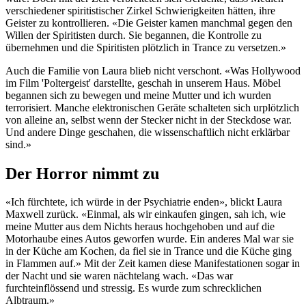
verschiedener spiritistischer Zirkel Schwierigkeiten hätten, ihre
Geister zu kontrollieren. «Die Geister kamen manchmal gegen den
Willen der Spiritisten durch. Sie begannen, die Kontrolle zu
übernehmen und die Spiritisten plötzlich in Trance zu versetzen.»
Auch die Familie von Laura blieb nicht verschont. «Was Hollywood
im Film 'Poltergeist' darstellte, geschah in unserem Haus. Möbel
begannen sich zu bewegen und meine Mutter und ich wurden
terrorisiert. Manche elektronischen Geräte schalteten sich urplötzlich
von alleine an, selbst wenn der Stecker nicht in der Steckdose war.
Und andere Dinge geschahen, die wissenschaftlich nicht erklärbar
sind.»
Der Horror nimmt zu
«Ich fürchtete, ich würde in der Psychiatrie enden», blickt Laura
Maxwell zurück. «Einmal, als wir einkaufen gingen, sah ich, wie
meine Mutter aus dem Nichts heraus hochgehoben und auf die
Motorhaube eines Autos geworfen wurde. Ein anderes Mal war sie
in der Küche am Kochen, da fiel sie in Trance und die Küche ging
in Flammen auf.» Mit der Zeit kamen diese Manifestationen sogar in
der Nacht und sie waren nächtelang wach. «Das war
furchteinflössend und stressig. Es wurde zum schrecklichen
Albtraum.»