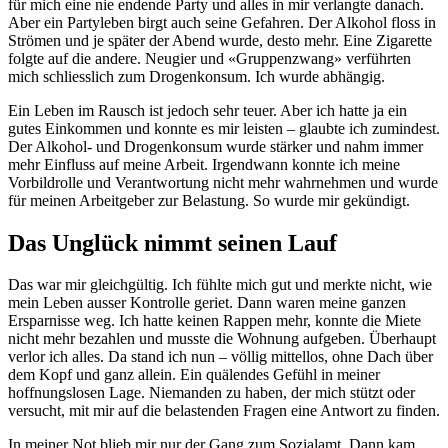
für mich eine nie endende Party und alles in mir verlangte danach.
Aber ein Partyleben birgt auch seine Gefahren. Der Alkohol floss in
Strömen und je später der Abend wurde, desto mehr. Eine Zigarette
folgte auf die andere. Neugier und «Gruppenzwang» verführten
mich schliesslich zum Drogenkonsum. Ich wurde abhängig.
Ein Leben im Rausch ist jedoch sehr teuer. Aber ich hatte ja ein
gutes Einkommen und konnte es mir leisten – glaubte ich zumindest.
Der Alkohol- und Drogenkonsum wurde stärker und nahm immer
mehr Einfluss auf meine Arbeit. Irgendwann konnte ich meine
Vorbildrolle und Verantwortung nicht mehr wahrnehmen und wurde
für meinen Arbeitgeber zur Belastung. So wurde mir gekündigt.
Das Unglück nimmt seinen Lauf
Das war mir gleichgültig. Ich fühlte mich gut und merkte nicht, wie
mein Leben ausser Kontrolle geriet. Dann waren meine ganzen
Ersparnisse weg. Ich hatte keinen Rappen mehr, konnte die Miete
nicht mehr bezahlen und musste die Wohnung aufgeben. Überhaupt
verlor ich alles. Da stand ich nun – völlig mittellos, ohne Dach über
dem Kopf und ganz allein. Ein quälendes Gefühl in meiner
hoffnungslosen Lage. Niemanden zu haben, der mich stützt oder
versucht, mit mir auf die belastenden Fragen eine Antwort zu finden.
In meiner Not blieb mir nur der Gang zum Sozialamt. Dann kam