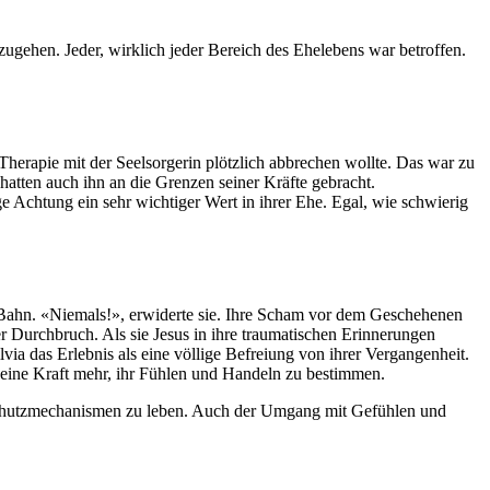
nzugehen. Jeder, wirklich jeder Bereich des Ehelebens war betroffen.
e Therapie mit der Seelsorgerin plötzlich abbrechen wollte. Das war zu
 hatten auch ihn an die Grenzen seiner Kräfte gebracht.
e Achtung ein sehr wichtiger Wert in ihrer Ehe. Egal, wie schwierig
r Bahn. «Niemals!», erwiderte sie. Ihre Scham vor dem Geschehenen
ser Durchbruch. Als sie Jesus in ihre traumatischen Erinnerungen
ilvia das Erlebnis als eine völlige Befreiung von ihrer Vergangenheit.
keine Kraft mehr, ihr Fühlen und Handeln zu bestimmen.
en Schutzmechanismen zu leben. Auch der Umgang mit Gefühlen und