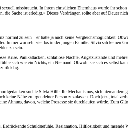
i sexuell missbraucht. In ihrem christlichen Elternhaus wurde ihr schon
 die Sache ist erledigt.» Dieses Verdrängen sollte aber auf Dauer nich
ganz normal zu sein – er hatte ja auch keine Vergleichsmöglichkeit. Obwo
r. Immer war sehr viel los in der jungen Familie. Silvia sah keinen Gru
blos zu sein.
osse Krise. Panikattacken, schlaflose Nächte, Angstzustände und mehr
ühlte sich wie ein Nichts, ein Niemand. Obwohl sie sich es selbst kau
 zurücklag.
dgedanken suchte Silvia Hilfe. Ihr Mechanismus, sich niemandem gegen
auch keine Nähe zu irgendeiner Person zuzulassen. Doch jetzt, total zer
r keine Ahnung davon, welche Prozesse sie durchlaufen würde. Zum Glü
 Erdrückende Schuldgefühle, Resignation, Hilflosigkeit und rasende Wut