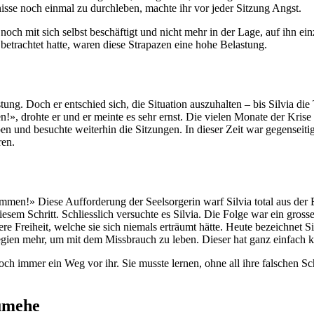
isse noch einmal zu durchleben, machte ihr vor jeder Sitzung Angst.
 noch mit sich selbst beschäftigt und nicht mehr in der Lage, auf ihn ei
etrachtet hatte, waren diese Strapazen eine hohe Belastung.
tung. Doch er entschied sich, die Situation auszuhalten – bis Silvia di
n!», drohte er und er meinte es sehr ernst. Die vielen Monate der Krise
n und besuchte weiterhin die Sitzungen. In dieser Zeit war gegenseitig
ren.
kommen!» Diese Aufforderung der Seelsorgerin warf Silvia total aus de
iesem Schritt. Schliesslich versuchte es Silvia. Die Folge war ein gros
ere Freiheit, welche sie sich niemals erträumt hätte. Heute bezeichnet S
tegien mehr, um mit dem Missbrauch zu leben. Dieser hat ganz einfach 
 noch immer ein Weg vor ihr. Sie musste lernen, ohne all ihre falsch
umehe