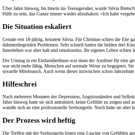
Über Jahre hinweg, bis hinein ins Teenageralter, wurde Silvia Bärtsch
Hilfe zu sein, das Ganze immer wieder abzuhaken: «Ich habe vergeben,
Die Situation eskaliert
Gerade erst 18-jährig, heiratete Silvia. Für Christian schien die Ehe 
dahinterliegenden Problemen. Sehr schnell hatten die beiden drei Kinde
Innenleben war aber kalt und emotionslos. Ihr eigenes Leben schien le
Der Umzug in ein Einfamilienhaus war dann der Auslöser für eine gr
war nicht mehr fähig, Menschen auf normale Weise zu begegnen. Sie f
sexuelle Missbrauch. Auch wenn dieser inzwischen schon Jahrzehnte
Hilfeschrei
Nach mehreren Monaten der Depression, Angstzuständen und Selbstmor
Jahre hinweg hatte sie sich antrainiert, keine Gefühle zu zeigen und 
wandte sich an eine professionelle Seelsorgerin. Noch hatte sie abe
Der Prozess wird heftig
Die Treffen mit der Seelsorgerin lösten eine Lawine von Gefühlen aus.