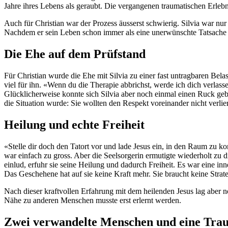
Jahre ihres Lebens als geraubt. Die vergangenen traumatischen Erlebn
Auch für Christian war der Prozess äusserst schwierig. Silvia war nur
Nachdem er sein Leben schon immer als eine unerwünschte Tatsache b
Die Ehe auf dem Prüfstand
Für Christian wurde die Ehe mit Silvia zu einer fast untragbaren Belas
viel für ihn. «Wenn du die Therapie abbrichst, werde ich dich verlasse
Glücklicherweise konnte sich Silvia aber noch einmal einen Ruck gebe
die Situation wurde: Sie wollten den Respekt voreinander nicht verlie
Heilung und echte Freiheit
«Stelle dir doch den Tatort vor und lade Jesus ein, in den Raum zu 
war einfach zu gross. Aber die Seelsorgerin ermutigte wiederholt zu d
einlud, erfuhr sie seine Heilung und dadurch Freiheit. Es war eine inn
Das Geschehene hat auf sie keine Kraft mehr. Sie braucht keine Stra
Nach dieser kraftvollen Erfahrung mit dem heilenden Jesus lag aber
Nähe zu anderen Menschen musste erst erlernt werden.
Zwei verwandelte Menschen und eine Tra