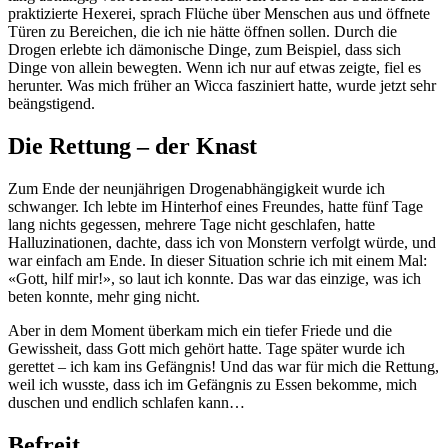
praktizierte Hexerei, sprach Flüche über Menschen aus und öffnete
Türen zu Bereichen, die ich nie hätte öffnen sollen. Durch die
Drogen erlebte ich dämonische Dinge, zum Beispiel, dass sich
Dinge von allein bewegten. Wenn ich nur auf etwas zeigte, fiel es
herunter. Was mich früher an Wicca fasziniert hatte, wurde jetzt sehr
beängstigend.
Die Rettung – der Knast
Zum Ende der neunjährigen Drogenabhängigkeit wurde ich
schwanger. Ich lebte im Hinterhof eines Freundes, hatte fünf Tage
lang nichts gegessen, mehrere Tage nicht geschlafen, hatte
Halluzinationen, dachte, dass ich von Monstern verfolgt würde, und
war einfach am Ende. In dieser Situation schrie ich mit einem Mal:
«Gott, hilf mir!», so laut ich konnte. Das war das einzige, was ich
beten konnte, mehr ging nicht.
Aber in dem Moment überkam mich ein tiefer Friede und die
Gewissheit, dass Gott mich gehört hatte. Tage später wurde ich
gerettet – ich kam ins Gefängnis! Und das war für mich die Rettung,
weil ich wusste, dass ich im Gefängnis zu Essen bekomme, mich
duschen und endlich schlafen kann…
Befreit