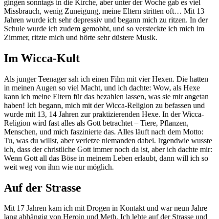
gingen sonntags in die Kirche, aber unter der Woche gab es viel
Missbrauch, wenig Zuneigung, meine Eltern stritten oft… Mit 13
Jahren wurde ich sehr depressiv und begann mich zu ritzen. In der
Schule wurde ich zudem gemobbt, und so versteckte ich mich im
Zimmer, ritzte mich und hörte sehr düstere Musik.
Im Wicca-Kult
Als junger Teenager sah ich einen Film mit vier Hexen. Die hatten
in meinen Augen so viel Macht, und ich dachte: Wow, als Hexe
kann ich meine Eltern für das bezahlen lassen, was sie mir angetan
haben! Ich begann, mich mit der Wicca-Religion zu befassen und
wurde mit 13, 14 Jahren zur praktizierenden Hexe. In der Wicca-
Religion wird fast alles als Gott betrachtet – Tiere, Pflanzen,
Menschen, und mich faszinierte das. Alles läuft nach dem Motto:
Tu, was du willst, aber verletze niemanden dabei. Irgendwie wusste
ich, dass der christliche Gott immer noch da ist, aber ich dachte mir:
Wenn Gott all das Böse in meinem Leben erlaubt, dann will ich so
weit weg von ihm wie nur möglich.
Auf der Strasse
Mit 17 Jahren kam ich mit Drogen in Kontakt und war neun Jahre
lang abhängig von Heroin und Meth. Ich lebte auf der Strasse und