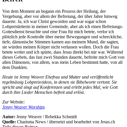
Von dem Moment an begann ein Prozess der Heilung, der
Vergebung, aber vor allem der Befreiung, der über Jahre hinweg
dauerte. Ja, ich war Christ geworden und war sogar schon
Lobpreisleiterin in meiner Gemeinde, aber als ich einen Befreiungs-
Gottesdienst besuchte und eine Frau für mich betete, verlor ich
plötzlich jede Kontrolle über meine Bewegungen und schreckliche,
tiefe, dämonische Stimmen kamen aus meinem Mund, die sagten,
sie würden meinen Körper nicht verlassen wollen. Doch die Frau
betete weiter und ich spürte, dass Jesus direkt bei mir war. Während
dieses Gebets, das fast zwei Stunden dauerte, befreite mich Gott von
allen Dämonen, von allem, was mein Leben bestimmt hatte, von all
dem Dunklen.
Heute ist Jenny Weaver Ehefrau und Mutter und veröffentlicht
regelmässig Lobpreisvideos, in denen sie Bibelworte vertont. Sie
spricht und singt auf Konferenzen und erlebt jedes Mal, wie Gott
durch ihre Lieder Menschen befreit und erlöst.
Zur Website:
Jenny Weaver Worships
Autor:
Jenny Weaver / Rebekka Schmidt
Quelle:
Charisma News / übersetzt und bearbeitet von Jesus.ch
Teile diesen Beitrag