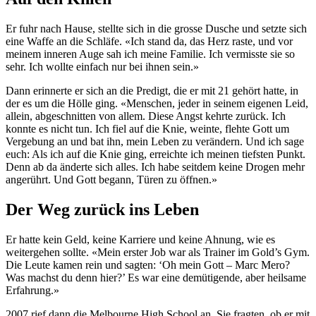
Er fuhr nach Hause, stellte sich in die grosse Dusche und setzte sich
eine Waffe an die Schläfe. «Ich stand da, das Herz raste, und vor
meinem inneren Auge sah ich meine Familie. Ich vermisste sie so
sehr. Ich wollte einfach nur bei ihnen sein.»
Dann erinnerte er sich an die Predigt, die er mit 21 gehört hatte, in
der es um die Hölle ging. «Menschen, jeder in seinem eigenen Leid,
allein, abgeschnitten von allem. Diese Angst kehrte zurück. Ich
konnte es nicht tun. Ich fiel auf die Knie, weinte, flehte Gott um
Vergebung an und bat ihn, mein Leben zu verändern. Und ich sage
euch: Als ich auf die Knie ging, erreichte ich meinen tiefsten Punkt.
Denn ab da änderte sich alles. Ich habe seitdem keine Drogen mehr
angerührt. Und Gott begann, Türen zu öffnen.»
Der Weg zurück ins Leben
Er hatte kein Geld, keine Karriere und keine Ahnung, wie es
weitergehen sollte. «Mein erster Job war als Trainer im Gold’s Gym.
Die Leute kamen rein und sagten: ‘Oh mein Gott – Marc Mero?
Was machst du denn hier?’ Es war eine demütigende, aber heilsame
Erfahrung.»
2007 rief dann die Melbourne High School an. Sie fragten, ob er mit