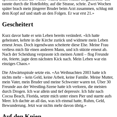
rannte durch die Hotellobby, auf die Strasse, schrie. Zwei Wochen
später brach mein jüngerer Bruder beim Arzt zusammen, schlug mit
dem Kopf auf und starb an den Folgen. Er war erst 21.»
Gescheitert
Kurz davor hatte er sein Leben bereits verändert. «Ich hatte
geheiratet, kehrte in die Kirche zurück und widmete mein Leben
erneut Jesus. Doch irgendwann scheiterte diese Ehe. Meine Frau
verliess mich für einen anderen Mann, und ich stürzte erneut ab.
Nach der Scheidung verprasste ich meinen Anteil – flog Freunde
ein, feierte, jagte dem nächsten Kick nach. Mein Leben war ein
einziges Chaos.»
Die Abwärtsspirale setzte ein. «An Weihnachten 2003 hatte ich
nichts mehr – kein Geld, keine Arbeit, keine Familie. Meine Mutter,
mein Vater, mein Bruder und meine Schwester waren tot. Über 30
Freunde aus der Wrestling-Szene hatte ich verloren, die meisten
durch Drogen. Ich war allein und tief depressiv. Ich fuhr nach
Cocoa Beach, Florida, setzte mich unter einen Pier und starrte aufs
Meer. Ich dachte an all das, was ich einmal hatte, Ruhm, Geld,
Bewunderung. Jetzt war nichts mehr davon übrig.»
Auf den Knien