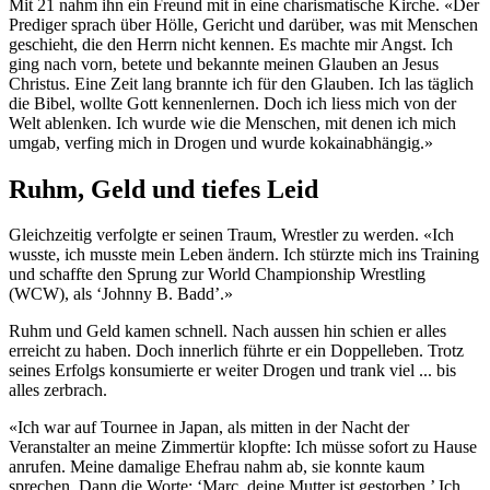
Mit 21 nahm ihn ein Freund mit in eine charismatische Kirche. «Der
Prediger sprach über Hölle, Gericht und darüber, was mit Menschen
geschieht, die den Herrn nicht kennen. Es machte mir Angst. Ich
ging nach vorn, betete und bekannte meinen Glauben an Jesus
Christus. Eine Zeit lang brannte ich für den Glauben. Ich las täglich
die Bibel, wollte Gott kennenlernen. Doch ich liess mich von der
Welt ablenken. Ich wurde wie die Menschen, mit denen ich mich
umgab, verfing mich in Drogen und wurde kokainabhängig.»
Ruhm, Geld und tiefes Leid
Gleichzeitig verfolgte er seinen Traum, Wrestler zu werden. «Ich
wusste, ich musste mein Leben ändern. Ich stürzte mich ins Training
und schaffte den Sprung zur World Championship Wrestling
(WCW), als ‘Johnny B. Badd’.»
Ruhm und Geld kamen schnell. Nach aussen hin schien er alles
erreicht zu haben. Doch innerlich führte er ein Doppelleben. Trotz
seines Erfolgs konsumierte er weiter Drogen und trank viel ... bis
alles zerbrach.
«Ich war auf Tournee in Japan, als mitten in der Nacht der
Veranstalter an meine Zimmertür klopfte: Ich müsse sofort zu Hause
anrufen. Meine damalige Ehefrau nahm ab, sie konnte kaum
sprechen. Dann die Worte: ‘Marc, deine Mutter ist gestorben.’ Ich