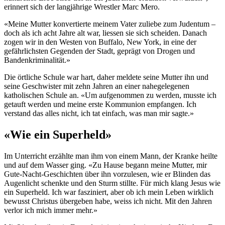
erinnert sich der langjährige Wrestler Marc Mero.
«Meine Mutter konvertierte meinem Vater zuliebe zum Judentum –
doch als ich acht Jahre alt war, liessen sie sich scheiden. Danach
zogen wir in den Westen von Buffalo, New York, in eine der
gefährlichsten Gegenden der Stadt, geprägt von Drogen und
Bandenkriminalität.»
Die örtliche Schule war hart, daher meldete seine Mutter ihn und
seine Geschwister mit zehn Jahren an einer nahegelegenen
katholischen Schule an. «Um aufgenommen zu werden, musste ich
getauft werden und meine erste Kommunion empfangen. Ich
verstand das alles nicht, ich tat einfach, was man mir sagte.»
«Wie ein Superheld»
Im Unterricht erzählte man ihm von einem Mann, der Kranke heilte
und auf dem Wasser ging. «Zu Hause begann meine Mutter, mir
Gute-Nacht-Geschichten über ihn vorzulesen, wie er Blinden das
Augenlicht schenkte und den Sturm stillte. Für mich klang Jesus wie
ein Superheld. Ich war fasziniert, aber ob ich mein Leben wirklich
bewusst Christus übergeben habe, weiss ich nicht. Mit den Jahren
verlor ich mich immer mehr.»