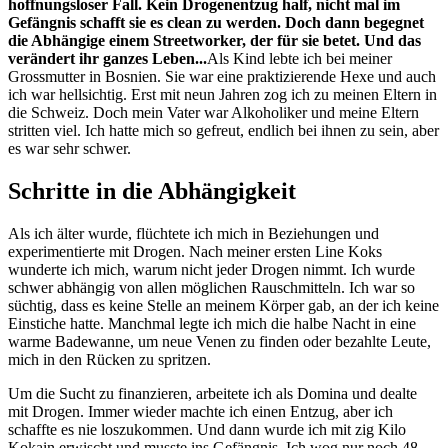
hoffnungsloser Fall. Kein Drogenentzug half, nicht mal im
Gefängnis schafft sie es clean zu werden. Doch dann begegnet
die Abhängige einem Streetworker, der für sie betet. Und das
verändert ihr ganzes Leben...
Als Kind lebte ich bei meiner
Grossmutter in Bosnien. Sie war eine praktizierende Hexe und auch
ich war hellsichtig. Erst mit neun Jahren zog ich zu meinen Eltern in
die Schweiz. Doch mein Vater war Alkoholiker und meine Eltern
stritten viel. Ich hatte mich so gefreut, endlich bei ihnen zu sein, aber
es war sehr schwer.
Schritte in die Abhängigkeit
Als ich älter wurde, flüchtete ich mich in Beziehungen und
experimentierte mit Drogen. Nach meiner ersten Line Koks
wunderte ich mich, warum nicht jeder Drogen nimmt. Ich wurde
schwer abhängig von allen möglichen Rauschmitteln. Ich war so
süchtig, dass es keine Stelle an meinem Körper gab, an der ich keine
Einstiche hatte. Manchmal legte ich mich die halbe Nacht in eine
warme Badewanne, um neue Venen zu finden oder bezahlte Leute,
mich in den Rücken zu spritzen.
Um die Sucht zu finanzieren, arbeitete ich als Domina und dealte
mit Drogen. Immer wieder machte ich einen Entzug, aber ich
schaffte es nie loszukommen. Und dann wurde ich mit zig Kilo
Kokain erwischt und musste ins Gefängnis. Ich wog nur noch 48