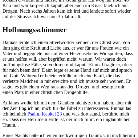
Kilo und war körperlich kaputt, aber auch im Knast blieb ich auf
Drogen. Nach sechs Jahren kam ich frei und landete sofort wieder
auf der Strasse. Ich war nun 35 Jahre alt.
Hoffnungsschimmer
Damals lernte ich einen Streetworker kennen, der Christ war. Von
ihm ging eine Kraft und Liebe aus, er war für uns Frauen wie ein
Vater und begegnete uns auf einer Herzensebene. Wir spürten, dass
er uns helfen will, aber begriffen nicht, warum. Wir waren doch
hoffnungslose Fälle, so verloren und kaputt. Einmal fragte er, ob er
für mich beten darf. Dann legte er seine Hand auf mich und sprach
mit Gott. Während er betete, erfüllte mich eine Kraft, die das
verletzte Mädchen in mir erreichte und ich musste sehr weinen. Er
sagte, es gibt einen Weg raus aus den Drogen und besorgte mir
einen Platz in einer christlichen Drogenhilfe.
Anfangs wollte ich mit dem Glauben nichts zu tun haben, aber mit
der Zeit fing ich an, mich für die Bibel zu interessieren. Einmal las
ich heimlich
Psalm, Kapitel 23
und was dort stand, berührte mich
so. Dass der Herr mein Hirte ist, der mich führt, ein unglaublicher
Traum...
Eines Nachts hatte ich einen merkwürdigen Traum: Um mich herum