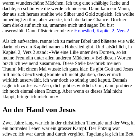
waren wunderschöne Mädchen. Ich trug eine schäbige Jacke und
dachte, so schön wie die werde ich nie sein. Dann kam ein Mann,
der aus sich heraus strahlte wie Silber und Gold zugleich. Ich wollte
unbedingt zu ihm, aber wusste, ich habe keine Chance. Doch er
kam direkt auf mich zu, umarmte mich und sagte: Du bist
auserwählt. Dann flüsterte er mir zu:
Hoheslied, Kapitel 2, Vers 2
.
Als ich aufwachte, rannte ich zu meiner Bibel und blätterte wie wild
darin, ob es ein Kapitel namens Hoheslied gibt. Und tatsächlich, in
Kapitel 2, Vers 2 stand: «Wie eine Lilie unter den Dornen, so ist
meine Freundin unter allen anderen Mädchen.» Bei diesen Worten
brach ich weinend zusammen. Diese Stelle beschrieb meinen
Traum! Mit einem Mal wusste ich ganz klar: Es gibt Gott und Jesus
ruft mich. Gleichzeitig konnte ich nicht glauben, dass er mich
wirklich auserwählt, ich war doch so sündig und kaputt. Damals
sagte ich zu Jesus: «Also, dich gibt es wirklich. Gut, dann probiere
ich noch einmal einen Entzug. Aber wenn es dieses Mal nicht
klappt, bringe ich mich um.»
An der Hand von Jesus
Zwei Jahre lang war ich in der christlichen Therapie und der Weg in
ein normales Leben war ein grosser Kampf. Der Entzug war
schwer, ich war durch und durch vergiftet. Tagelang lag ich im Bett,