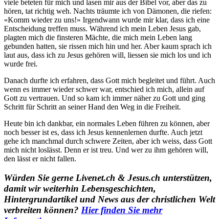
viele beteten für mich und lasen mir aus der Bibel vor, aber das zu
hören, tat richtig weh. Nachts träumte ich von Dämonen, die riefen:
«Komm wieder zu uns!» Irgendwann wurde mir klar, dass ich eine
Entscheidung treffen muss. Während ich mein Leben Jesus gab,
plagten mich die finsteren Mächte, die mich mein Leben lang
gebunden hatten, sie rissen mich hin und her. Aber kaum sprach ich
laut aus, dass ich zu Jesus gehören will, liessen sie mich los und ich
wurde frei.
Danach durfte ich erfahren, dass Gott mich begleitet und führt. Auch
wenn es immer wieder schwer war, entschied ich mich, allein auf
Gott zu vertrauen. Und so kam ich immer näher zu Gott und ging
Schritt für Schritt an seiner Hand den Weg in die Freiheit.
Heute bin ich dankbar, ein normales Leben führen zu können, aber
noch besser ist es, dass ich Jesus kennenlernen durfte. Auch jetzt
gehe ich manchmal durch schwere Zeiten, aber ich weiss, dass Gott
mich nicht loslässt. Denn er ist treu. Und wer zu ihm gehören will,
den lässt er nicht fallen.
Würden Sie gerne Livenet.ch & Jesus.ch unterstützen,
damit wir weiterhin Lebensgeschichten,
Hintergrundartikel und News aus der christlichen Welt
verbreiten können?
Hier finden Sie mehr