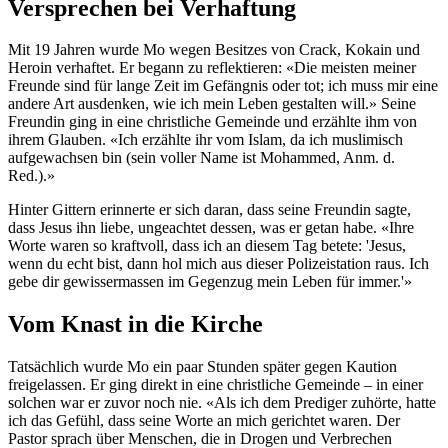
Versprechen bei Verhaftung
Mit 19 Jahren wurde Mo wegen Besitzes von Crack, Kokain und
Heroin verhaftet. Er begann zu reflektieren: «Die meisten meiner
Freunde sind für lange Zeit im Gefängnis oder tot; ich muss mir eine
andere Art ausdenken, wie ich mein Leben gestalten will.» Seine
Freundin ging in eine christliche Gemeinde und erzählte ihm von
ihrem Glauben. «Ich erzählte ihr vom Islam, da ich muslimisch
aufgewachsen bin (sein voller Name ist Mohammed, Anm. d.
Red.).»
Hinter Gittern erinnerte er sich daran, dass seine Freundin sagte,
dass Jesus ihn liebe, ungeachtet dessen, was er getan habe. «Ihre
Worte waren so kraftvoll, dass ich an diesem Tag betete: 'Jesus,
wenn du echt bist, dann hol mich aus dieser Polizeistation raus. Ich
gebe dir gewissermassen im Gegenzug mein Leben für immer.'»
Vom Knast in die Kirche
Tatsächlich wurde Mo ein paar Stunden später gegen Kaution
freigelassen. Er ging direkt in eine christliche Gemeinde – in einer
solchen war er zuvor noch nie. «Als ich dem Prediger zuhörte, hatte
ich das Gefühl, dass seine Worte an mich gerichtet waren. Der
Pastor sprach über Menschen, die in Drogen und Verbrechen