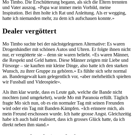
Mo Timbo. Die Erschütterung begann, als sich die Eltern trennten
und Vater auszog. «Papa war immer mein Vorbild, meine
Inspiration. Bei ihm holte ich Rat und Anleitung. Als er wegging,
hatte ich niemanden mehr, zu dem ich aufschauen konnte.»
Dealer vergöttert
Mo Timbo suchte bei der nächstgelegenen Alternative: Es waren
Drogenhändler mit schönen Autos und Uhren. Er folgte ihnen nicht
nur, er vergötterte sie – denn sie waren beliebt. «Es waren Männer,
die Respekt und Geld hatten. Diese Männer zeigten mir Liebe und
Fürsorge – sie kauften mir kleine Dinge, also hatte ich den starken
Wunsch, zu ihrer Gruppe zu gehören.» Es fühlte sich sehr normal
an. Bandengewalt kam gelegentlich vor, «aber mehrheitlich spielten
wir Fussball und Videospiele».
Als ihm klar wurde, dass es Leute gab, welche die Bande nicht
mochten (und umgekehrt), wurde Mo mit Paranoia erfüllt. Täglich
fragte Mo sich nun, ob es ein normaler Tag mit seinen Freunden
wird oder ein Tag mit Banden-Kämpfen. «Ich erinnere mich, als
mein Freund erschossen wurde. Ich hatte grosse Angst. Gleichzeitig
habe ich auch bald realisiert, dass ich grosses Glück hatte, da ich
direkt neben ihm stand.»