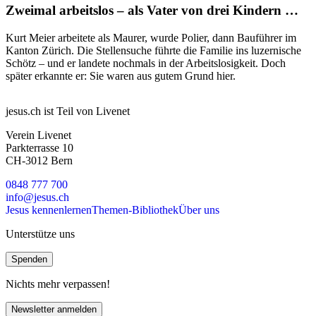
Zweimal arbeitslos – als Vater von drei Kindern …
Kurt Meier arbeitete als Maurer, wurde Polier, dann Bauführer im
Kanton Zürich. Die Stellensuche führte die Familie ins luzernische
Schötz – und er landete nochmals in der Arbeitslosigkeit. Doch
später erkannte er: Sie waren aus gutem Grund hier.
jesus.ch ist Teil von Livenet
Verein Livenet
Parkterrasse 10
CH-3012 Bern
0848 777 700
info@jesus.ch
Jesus kennenlernen
Themen-Bibliothek
Über uns
Unterstütze uns
Spenden
Nichts mehr verpassen!
Newsletter anmelden