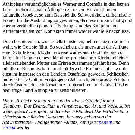
Äthiopiens verunmöglichten es Werner und Cornelia in den letzten
Jahren mehrmals, nach Äthiopien zu reisen. Hinzu kommen
kulturelle Aspekte, so zum Beispiel die Schwierigkeit, einheimische
Frauen für die Ausbildung zu gewinnen, da diese nur kurzfristig und
eher unverbindlich planen. Überhaupt sind das Knüpfen und
Aufrechterhalten von Kontakten immer wieder wahre Knacknüsse.
Doch besonders da, wo sie selbst anstehen, nehmen sie umso mehr
wahr, wie Gott sie führt. So geschehen, als unerwartet die Anfrage
einer Schule kam. Möglicherweise war es auch Gott, der sie vor
Jahren im Rahmen eines Flüchtlingsprojekts ihrer Kirche mit einer
alleinerziehenden Mutter aus Eritrea zusammengeführt hatte. Denn
mit dieser Bekanntschaft – und mittlerweile Freundschaft – wurde
einst ihr Interesse an den Ländern Ostafrikas geweckt. Schliesslich
motivierte sie Gott im vergangenen Jahr auch, eine grosse Velotour
durch Österreich nach Kroatien zu unternehmen und dabei für das
bedürftige Land Äthiopien zu sensibilisieren.
Dieser Artikel erschien zuerst in der «Viertelstunde für den
Glauben». Das Evangelium auf ansprechende Art und Weise selbst
weitergeben? Das geht mit der «Viertelstunde»! Die Verteilzeitung
«Viertelstunde für den Glauben», herausgegeben von der
Schweizerischen Evangelischen Allianz, kann jetzt
bestellt
und
verteilt
werden.