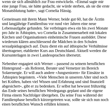
wenn sie sich allmählich zur Frau entwickeln. «Einmal sagte mir
eine junge Frau, sie hätte gedacht, sie würde sterben, als sie die erste
Monatsblutung hatte», sagt Cornelia Hässig.
Gemeinsam mit ihrem Mann Werner, beide gut 60, hat die Ärztin
und langjährige Familienfrau vor rund vier Jahren eine neue
Lebensaufgabe gefunden. Sie verbringen etwa ein bis zwei Monate
pro Jahr in Äthiopien, wo Cornelia in Zusammenarbeit mit lokalen
Kirchen und Organisationen einheimische Frauen ausbildet. Diese
wiederum klären anschliessend die Mädchen in den Schulen
sexualpädagogisch auf. Dazu dient ein auf äthiopische Verhältnisse
übertragener, etablierter Kurs aus Deutschland. Aktuell werden die
Kursunterlagen in zwei Landessprachen übersetzt.
Nebenher engagiert sich Werner – passend zu seinem beruflichen
Hintergrund – als Referent, Berater und Vernetzer im Bereich
Solarenergie. Er will auch andere «Jungsenioren» für Einsätze in
Äthiopien begeistern. «Viele Menschen in unserem Alter sind noch
bei Kräften, haben viel Wissen und Erfahrung und sind finanziell
abgesichert», gibt er zu bedenken. Er selbst hat bewusst frühzeitig
das Ende seines beruflichen Werdegangs geplant und die eigene
Firma einem Nachfolger übergeben. Da seine Frau während der
Familienphase beruflich kürzergetreten war, sollte sie sich nun noch
einen beruflichen Wunsch erfüllen können.