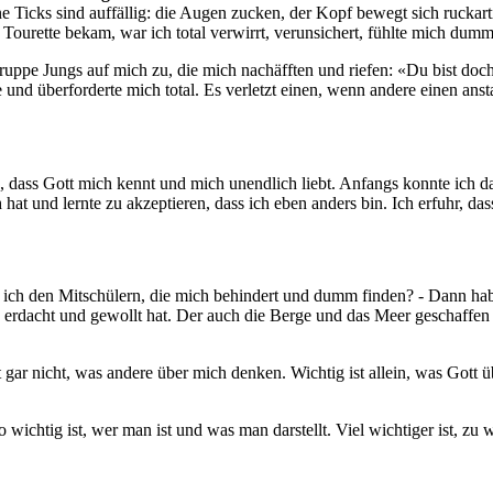
ine Ticks sind auffällig: die Augen zucken, der Kopf bewegt sich rucka
 Tourette bekam, war ich total verwirrt, verunsichert, fühlte mich dumm
Gruppe Jungs auf mich zu, die mich nachäfften und riefen: «Du bist do
nd überforderte mich total. Es verletzt einen, wenn andere einen anst
 dass Gott mich kennt und mich unendlich liebt. Anfangs konnte ich das
 hat und lernte zu akzeptieren, dass ich eben anders bin. Ich erfuhr, da
be ich den Mitschülern, die mich behindert und dumm finden? - Dann h
rdacht und gewollt hat. Der auch die Berge und das Meer geschaffen h
gar nicht, was andere über mich denken. Wichtig ist allein, was Gott ü
wichtig ist, wer man ist und was man darstellt. Viel wichtiger ist, zu 