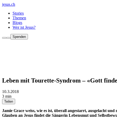
jesus.ch
Stories
Themen
Blogs
Wer ist Jesus?
Spenden
Leben mit Tourette-Syndrom – «Gott finde
10.3.2018
3 min
Teilen
Jamie Grace weiss, wie es ist, überall angestarrt, ausgelacht un
Glauben an Jesus findet die Sängerin Lebensmut und Selbstbewusst