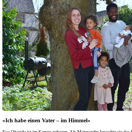
«Ich habe einen Vater – im Himmel»
Eva Okonda ist im Kongo geboren. Als Maturandin besuchte sie das La