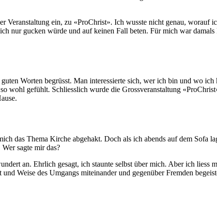
 Veranstaltung ein, zu «ProChrist». Ich wusste nicht genau, worauf ich
ass ich nur gucken würde und auf keinen Fall beten. Für mich war dama
uten Worten begrüsst. Man interessierte sich, wer ich bin und wo ic
o wohl gefühlt. Schliesslich wurde die Grossveranstaltung «ProChrist» 
Hause.
mich das Thema Kirche abgehakt. Doch als ich abends auf dem Sofa lag
. Wer sagte mir das?
ndert an. Ehrlich gesagt, ich staunte selbst über mich. Aber ich liess
t und Weise des Umgangs miteinander und gegenüber Fremden begeister