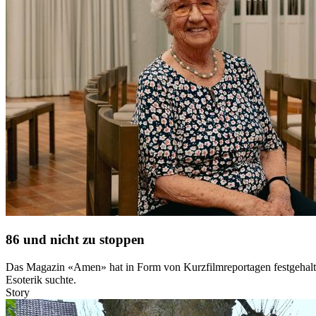
86 und nicht zu stoppen
Das Magazin «Amen» hat in Form von Kurzfilmreportagen festgehalten,
Esoterik suchte.
Story