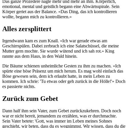
Das ganze Prozedere nagte mehr und mehr an ihm. Körperlich,
emotional, mental und geistlich begann eine Abwärtsspirale. Sein
Körper geriet aus der Balance. «Das Ding, das ich kontrollieren
wollte, begann mich zu kontrollieren.»
Alles zersplittert
Irgendwann kam es zum Knall. «Ich war gerade etwas am
Geschirrspülen. Dabei zerbrach ich eine Salatschüssel, die meine
Mutter gern mochte. Sie wurde wütend und ich sah rot.» King
rannte aus dem Haus, in den Wald hinein.
Die Bäume schienen unheimliche Gesten zu ihm zu machen. «Ich
spürte eine böse Präsenz um mich herum. Es mag wohl einfach das
Böse gewesen sein, dem ich erlaubt hatte, in mein Leben zu
kommen. Ich schrie: 'Tu etwas oder geh zurück in die Hölle!'» Doch
es passierte nichts.
Zurück zum Gebet
Dann half ihm sein Vater, zum Gebet zurückzukehren. Doch noch
war er nicht bereit, jemandem zu erzählen, was er durchmachte.
Sein Vater betete: 'Gott, was immer im Leben meines Sohnes
geschieht, wir beten, dass du es wegnimmst. Wir wissen, dass du die