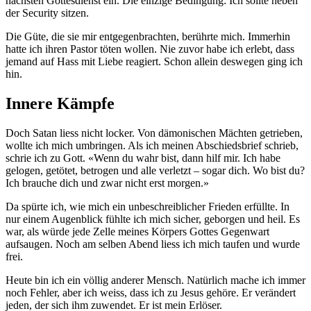
nächsten Gottesdienst ein. Die einzige Bedingung: Ich sollte neben
der Security sitzen.
Die Güte, die sie mir entgegenbrachten, berührte mich. Immerhin
hatte ich ihren Pastor töten wollen. Nie zuvor habe ich erlebt, dass
jemand auf Hass mit Liebe reagiert. Schon allein deswegen ging ich
hin.
Innere Kämpfe
Doch Satan liess nicht locker. Von dämonischen Mächten getrieben,
wollte ich mich umbringen. Als ich meinen Abschiedsbrief schrieb,
schrie ich zu Gott. «Wenn du wahr bist, dann hilf mir. Ich habe
gelogen, getötet, betrogen und alle verletzt – sogar dich. Wo bist du?
Ich brauche dich und zwar nicht erst morgen.»
Da spürte ich, wie mich ein unbeschreiblicher Frieden erfüllte. In
nur einem Augenblick fühlte ich mich sicher, geborgen und heil. Es
war, als würde jede Zelle meines Körpers Gottes Gegenwart
aufsaugen. Noch am selben Abend liess ich mich taufen und wurde
frei.
Heute bin ich ein völlig anderer Mensch. Natürlich mache ich immer
noch Fehler, aber ich weiss, dass ich zu Jesus gehöre. Er verändert
jeden, der sich ihm zuwendet. Er ist mein Erlöser.