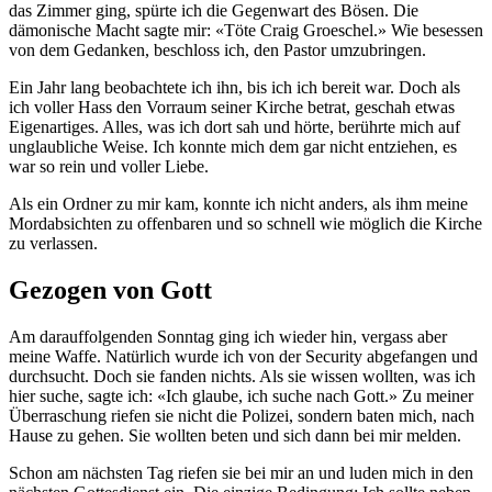
das Zimmer ging, spürte ich die Gegenwart des Bösen. Die
dämonische Macht sagte mir: «Töte Craig Groeschel.» Wie besessen
von dem Gedanken, beschloss ich, den Pastor umzubringen.
Ein Jahr lang beobachtete ich ihn, bis ich ich bereit war. Doch als
ich voller Hass den Vorraum seiner Kirche betrat, geschah etwas
Eigenartiges. Alles, was ich dort sah und hörte, berührte mich auf
unglaubliche Weise. Ich konnte mich dem gar nicht entziehen, es
war so rein und voller Liebe.
Als ein Ordner zu mir kam, konnte ich nicht anders, als ihm meine
Mordabsichten zu offenbaren und so schnell wie möglich die Kirche
zu verlassen.
Gezogen von Gott
Am darauffolgenden Sonntag ging ich wieder hin, vergass aber
meine Waffe. Natürlich wurde ich von der Security abgefangen und
durchsucht. Doch sie fanden nichts. Als sie wissen wollten, was ich
hier suche, sagte ich: «Ich glaube, ich suche nach Gott.» Zu meiner
Überraschung riefen sie nicht die Polizei, sondern baten mich, nach
Hause zu gehen. Sie wollten beten und sich dann bei mir melden.
Schon am nächsten Tag riefen sie bei mir an und luden mich in den