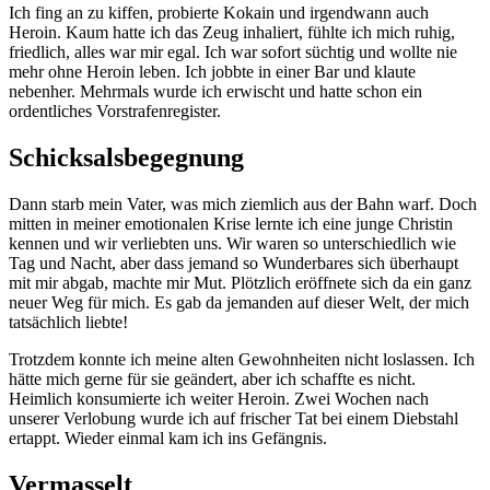
Ich fing an zu kiffen, probierte Kokain und irgendwann auch
Heroin. Kaum hatte ich das Zeug inhaliert, fühlte ich mich ruhig,
friedlich, alles war mir egal. Ich war sofort süchtig und wollte nie
mehr ohne Heroin leben. Ich jobbte in einer Bar und klaute
nebenher. Mehrmals wurde ich erwischt und hatte schon ein
ordentliches Vorstrafenregister.
Schicksalsbegegnung
Dann starb mein Vater, was mich ziemlich aus der Bahn warf. Doch
mitten in meiner emotionalen Krise lernte ich eine junge Christin
kennen und wir verliebten uns. Wir waren so unterschiedlich wie
Tag und Nacht, aber dass jemand so Wunderbares sich überhaupt
mit mir abgab, machte mir Mut. Plötzlich eröffnete sich da ein ganz
neuer Weg für mich. Es gab da jemanden auf dieser Welt, der mich
tatsächlich liebte!
Trotzdem konnte ich meine alten Gewohnheiten nicht loslassen. Ich
hätte mich gerne für sie geändert, aber ich schaffte es nicht.
Heimlich konsumierte ich weiter Heroin. Zwei Wochen nach
unserer Verlobung wurde ich auf frischer Tat bei einem Diebstahl
ertappt. Wieder einmal kam ich ins Gefängnis.
Vermasselt