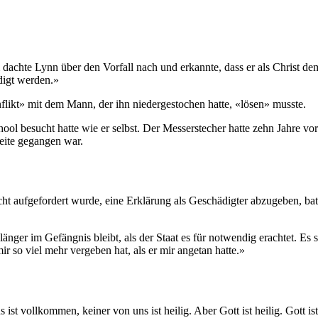
dachte Lynn über den Vorfall nach und erkannte, dass er als Christ d
digt werden.»
nflikt» mit dem Mann, der ihn niedergestochen hatte, «lösen» musste.
chool besucht hatte wie er selbst. Der Messerstecher hatte zehn Jahre v
eite gegangen war.
t aufgefordert wurde, eine Erklärung als Geschädigter abzugeben, bat 
änger im Gefängnis bleibt, als der Staat es für notwendig erachtet. Es 
r so viel mehr vergeben hat, als er mir angetan hatte.»
ist vollkommen, keiner von uns ist heilig. Aber Gott ist heilig. Gott ist