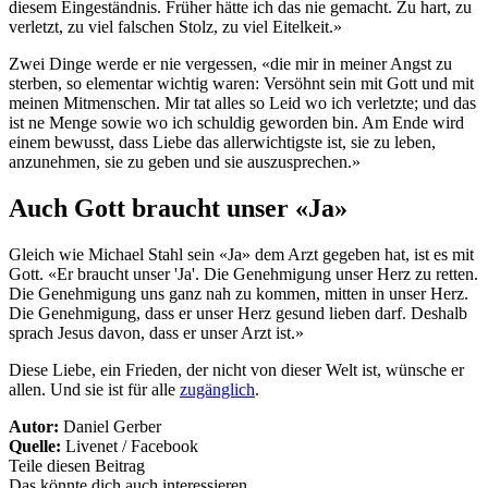
diesem Eingeständnis. Früher hätte ich das nie gemacht. Zu hart, zu
verletzt, zu viel falschen Stolz, zu viel Eitelkeit.»
Zwei Dinge werde er nie vergessen, «die mir in meiner Angst zu
sterben, so elementar wichtig waren: Versöhnt sein mit Gott und mit
meinen Mitmenschen. Mir tat alles so Leid wo ich verletzte; und das
ist ne Menge sowie wo ich schuldig geworden bin. Am Ende wird
einem bewusst, dass Liebe das allerwichtigste ist, sie zu leben,
anzunehmen, sie zu geben und sie auszusprechen.»
Auch Gott braucht unser «Ja»
Gleich wie Michael Stahl sein «Ja» dem Arzt gegeben hat, ist es mit
Gott. «Er braucht unser 'Ja'. Die Genehmigung unser Herz zu retten.
Die Genehmigung uns ganz nah zu kommen, mitten in unser Herz.
Die Genehmigung, dass er unser Herz gesund lieben darf. Deshalb
sprach Jesus davon, dass er unser Arzt ist.»
Diese Liebe, ein Frieden, der nicht von dieser Welt ist, wünsche er
allen. Und sie ist für alle
zugänglich
.
Autor:
Daniel Gerber
Quelle:
Livenet / Facebook
Teile diesen Beitrag
Das könnte dich auch interessieren