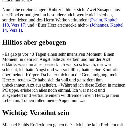
Nun habe er eine längere Ruhezeit hinter sich. Zwei Zusagen aus
der Bibel ermutigten ihn besonders: «Ich werde nicht sterben,
sondern leben und des Herrn Werke verkünden»
(Psalm, Kapitel
118, Vers 17)
und «Euer Herz erschrecke nicht»
(Johannes, Kapitel
14, Vers 1)
.
Hilflos aber geborgen
«Es gab ja vor 40 Tagen einen sehr intensiven Moment. Einen
Moment, in dem ich Angst hatte zu sterben und mir der Arzt
erklärte, was nun alles passiert. Ich war so schwach, mir war
schlecht, ich hatte Angst und war so hilflos, hatte keine Kontrolle
über meinen Körper. Da bat er mich um die Genehmigung, mein
Herz zu retten.» Er habe sich da voll und ganz dem ihm
unbekannten Arzt ausgeliefert. «Während ich diese Zeilen in meinen
PC tippe, erlebe ich alles noch einmal. Ich war nackt und
ausgeliefert und vertraute einem wildfremden mein Herz, ja mein
Leben an. Tränen füllen meine Augen nun ...»
Wichtig: Versöhnt sein
Michael Stahls Reflexionen gehen tief: «Ich habe kein Problem mit