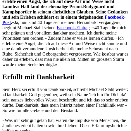
erlebte einen Angst, die ich auf diese Art und Weise nicht
kannte.» Halt fand der ehemalige Promi-Bodyguard und
Kampfsportler in seinem christlichen Glauben. Seine Gedanken
und sein Erleben schildert er in einem tiefgehenden
Facebook-
Post
.
«Ja, nun sind 40 Tage seit meinem Herzinfarkt vergangen»,
beginnt Michael Stahl seinen
Facebook-Eintrag
. «40 Tage die mich
sehr prägten und vor allem dankbar machten. Ich durfte meine
Prioritäten neu ordnen.» Zudem habe er vieles lernen dürfen. «Ich
erlebte eine Angst, die ich auf diese Art und Weise nicht kannte und
eine damit verbundene Unsicherheit die meine Sehnsucht nach
Ruhe, Sicherheit und Geborgenheit vergrösserte. Wie kostbar war es
daher zu erleben, dass man nie allein ist. Mitten im grössten Sturm
wurde meine Seele beruhigt.»
Erfüllt mit Dankbarkeit
Sein Herz sei erfüllt von Dankbarkeit, schreibt Michael Stahl weiter:
«Dankbarkeit Gott gegenüber, weil sein Name 'Ich bin für Dich da'
sein ganzes liebevolles Wesen beschreibt und ich das so sehr erleben
durfte. Dankbarkeit, dass mein Infarkt neben einer Fachklinik war.»
So wie für alle Gebete und den Beistand.
«Was mir sehr gut getan hat, waren die Impulse von Menschen, die
ähnliches erlebt hatten sowie ihre Lieben. Diese Erfahrungsberichte
halfen mir sehr.»