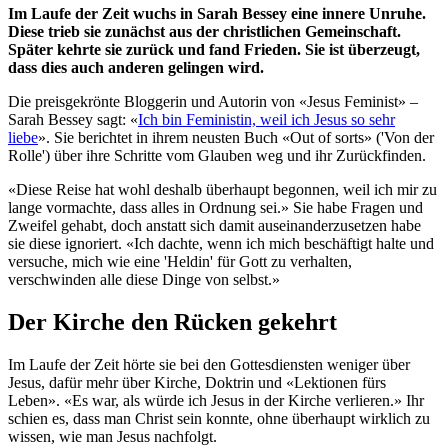
Im Laufe der Zeit wuchs in Sarah Bessey eine innere Unruhe.
Diese trieb sie zunächst aus der christlichen Gemeinschaft.
Später kehrte sie zurück und fand Frieden. Sie ist überzeugt,
dass dies auch anderen gelingen wird.
Die preisgekrönte Bloggerin und Autorin von «Jesus Feminist» –
Sarah Bessey sagt: «
Ich bin Feministin, weil ich Jesus so sehr
liebe
». Sie berichtet in ihrem neusten Buch «Out of sorts» ('Von der
Rolle') über ihre Schritte vom Glauben weg und ihr Zurückfinden.
«Diese Reise hat wohl deshalb überhaupt begonnen, weil ich mir zu
lange vormachte, dass alles in Ordnung sei.» Sie habe Fragen und
Zweifel gehabt, doch anstatt sich damit auseinanderzusetzen habe
sie diese ignoriert. «Ich dachte, wenn ich mich beschäftigt halte und
versuche, mich wie eine 'Heldin' für Gott zu verhalten,
verschwinden alle diese Dinge von selbst.»
Der Kirche den Rücken gekehrt
Im Laufe der Zeit hörte sie bei den Gottesdiensten weniger über
Jesus, dafür mehr über Kirche, Doktrin und «Lektionen fürs
Leben». «Es war, als würde ich Jesus in der Kirche verlieren.» Ihr
schien es, dass man Christ sein konnte, ohne überhaupt wirklich zu
wissen, wie man Jesus nachfolgt.