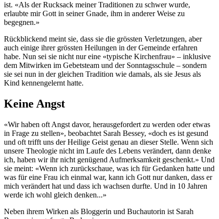
ist. «Als der Rucksack meiner Traditionen zu schwer wurde,
erlaubte mir Gott in seiner Gnade, ihm in anderer Weise zu
begegnen.»
Rückblickend meint sie, dass sie die grössten Verletzungen, aber
auch einige ihrer grössten Heilungen in der Gemeinde erfahren
habe. Nun sei sie nicht nur eine «typische Kirchenfrau» – inklusive
dem Mitwirken im Gebetsteam und der Sonntagsschule – sondern
sie sei nun in der gleichen Tradition wie damals, als sie Jesus als
Kind kennengelernt hatte.
Keine Angst
«Wir haben oft Angst davor, herausgefordert zu werden oder etwas
in Frage zu stellen», beobachtet Sarah Bessey, «doch es ist gesund
und oft trifft uns der Heilige Geist genau an dieser Stelle. Wenn sich
unsere Theologie nicht im Laufe des Lebens verändert, dann denke
ich, haben wir ihr nicht genügend Aufmerksamkeit geschenkt.» Und
sie meint: «Wenn ich zurückschaue, was ich für Gedanken hatte und
was für eine Frau ich einmal war, kann ich Gott nur danken, dass er
mich verändert hat und dass ich wachsen durfte. Und in 10 Jahren
werde ich wohl gleich denken...»
Neben ihrem Wirken als Bloggerin und Buchautorin ist Sarah