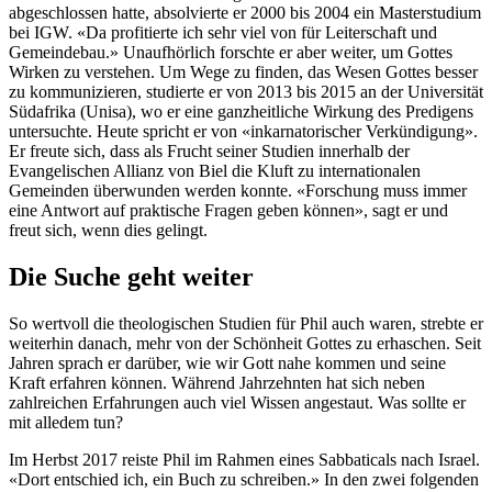
abgeschlossen hatte, absolvierte er 2000 bis 2004 ein Masterstudium
bei IGW. «Da profitierte ich sehr viel von für Leiterschaft und
Gemeindebau.» Unaufhörlich forschte er aber weiter, um Gottes
Wirken zu verstehen. Um Wege zu finden, das Wesen Gottes besser
zu kommunizieren, studierte er von 2013 bis 2015 an der Universität
Südafrika (Unisa), wo er eine ganzheitliche Wirkung des Predigens
untersuchte. Heute spricht er von «inkarnatorischer Verkündigung».
Er freute sich, dass als Frucht seiner Studien innerhalb der
Evangelischen Allianz von Biel die Kluft zu internationalen
Gemeinden überwunden werden konnte. «Forschung muss immer
eine Antwort auf praktische Fragen geben können», sagt er und
freut sich, wenn dies gelingt.
Die Suche geht weiter
So wertvoll die theologischen Studien für Phil auch waren, strebte er
weiterhin danach, mehr von der Schönheit Gottes zu erhaschen. Seit
Jahren sprach er darüber, wie wir Gott nahe kommen und seine
Kraft erfahren können. Während Jahrzehnten hat sich neben
zahlreichen Erfahrungen auch viel Wissen angestaut. Was sollte er
mit alledem tun?
Im Herbst 2017 reiste Phil im Rahmen eines Sabbaticals nach Israel.
«Dort entschied ich, ein Buch zu schreiben.» In den zwei folgenden