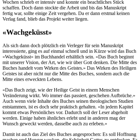
Wochen schrieb er intensiv und konnte ein beachtliches Stück
schaffen. Doch dann stockte die Arbeit und bis das Manuskript
fertig war, sollte einige Zeit vergehen. Da er dann erstmal keinen
Verlag fand, blieb das Projekt weiter liegen.
«Wachgeküsst»
Als sich dann doch plötzlich ein Verleger für sein Manuskript
interessierte, ging es auf einmal schnell und in Kürze wird das Buch
«Wachgeküsst» im Buchhandel erhältlich sein. «Das Buch beginnt
mit unserer Vision, der Art, wie wir über Gott denken. Die Mitte des
Buches handelt vom Wirken des Geistes.» Das Wirken des Heiligen
Geistes ist aber nicht nur die Mitte des Buches, sondern auch die
Mitte eines erweckten Lebens.
«Das Buch zeigt, wie der Heilige Geist in einem Menschen
Veränderung wirkt. Wo immer das passiert, geschehen Aufbrüche.»
Auch wenn viele Inhalte des Buches seinen theologischen Studien
entstammen, ist es doch sehr praktisch gehalten. «In jedem Kapitel
kommt etwas Persönliches vor. Dadurch soll der Leser abgeholt
werden. Einige haben ähnliches erlebt und in anderen mag der
Wunsch geweckt werden, dasselbe auch zu erleben.»
Damit ist auch das Ziel des Buches angesprochen: Es soll Hoffnung
machen und Hunger wecken, die Schönheit Gottes zu entdecken. Es