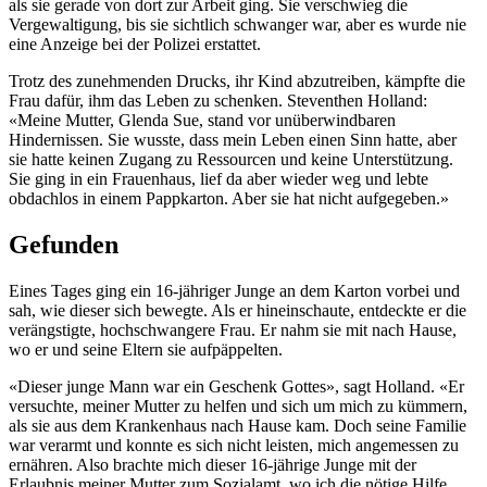
als sie gerade von dort zur Arbeit ging. Sie verschwieg die
Vergewaltigung, bis sie sichtlich schwanger war, aber es wurde nie
eine Anzeige bei der Polizei erstattet.
Trotz des zunehmenden Drucks, ihr Kind abzutreiben, kämpfte die
Frau dafür, ihm das Leben zu schenken. Steventhen Holland:
«Meine Mutter, Glenda Sue, stand vor unüberwindbaren
Hindernissen. Sie wusste, dass mein Leben einen Sinn hatte, aber
sie hatte keinen Zugang zu Ressourcen und keine Unterstützung.
Sie ging in ein Frauenhaus, lief da aber wieder weg und lebte
obdachlos in einem Pappkarton. Aber sie hat nicht aufgegeben.»
Gefunden
Eines Tages ging ein 16-jähriger Junge an dem Karton vorbei und
sah, wie dieser sich bewegte. Als er hineinschaute, entdeckte er die
verängstigte, hochschwangere Frau. Er nahm sie mit nach Hause,
wo er und seine Eltern sie aufpäppelten.
«Dieser junge Mann war ein Geschenk Gottes», sagt Holland. «Er
versuchte, meiner Mutter zu helfen und sich um mich zu kümmern,
als sie aus dem Krankenhaus nach Hause kam. Doch seine Familie
war verarmt und konnte es sich nicht leisten, mich angemessen zu
ernähren. Also brachte mich dieser 16-jährige Junge mit der
Erlaubnis meiner Mutter zum Sozialamt, wo ich die nötige Hilfe