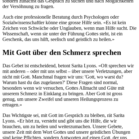
sondern zunächst das Gespräch zu suchen und nach Möglichkeiten
der Versöhnung zu fragen.
Auch eine professionelle Beratung durch Psychologen oder
Sozialwissenschaftler könne eine grosse Hilfe sein. «Es ist kein
Zeichen von Schwäche oder Unglauben, wenn man Hilfe sucht. Die
Wissenschaft, wenn sie unter der Führung Gottes steht, ist ein
Geschenk, das uns hilft, seelisch und geistlich zu heilen.»
Mit Gott über den Schmerz sprechen
Das Gebet ist entscheidend, betont Sarita Lyons. «Oft sprechen wir
mit anderen – oder mit uns selbst – über unsere Verletzungen, aber
nicht mit Gott. Manchmal fragen wir uns: 'Gott, wo warst du?
Warum hast du das zugelassen?' Diese Fragen sind normal,
besonders wenn wir versuchen, Gottes Allmacht und Güte mit
unserem Schmerz in Einklang zu bringen. Aber Gott ist gross
genug, um unsere Zweifel und unseren Heilungsprozess zu
ertragen.»
Das Wichtigste sei, mit Gott im Gespräch zu bleiben, rät Sarita
Lyons. «Er hört zu, versteht und gibt uns die Hilfe, die wir
brauchen, um zu heilen und weiterzumachen. Unsere Gebete,
unsere Zeit mit dem Wort Gottes und unsere geistlichen Übungen
sind keine Pflichten, sondern Antworten auf einen Gott, der uns