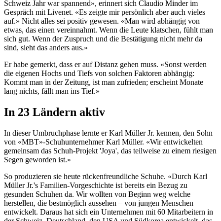
Schweiz Jahr war spannend», erinnert sich Claudio Minder im
Gespräch mit Livenet. «Es zeigte mir persönlich aber auch vieles
auf.» Nicht alles sei positiv gewesen. «Man wird abhängig von
etwas, das einen vereinnahmt. Wenn die Leute klatschen, fühlt man
sich gut. Wenn der Zuspruch und die Bestätigung nicht mehr da
sind, sieht das anders aus.»
Er habe gemerkt, dass er auf Distanz gehen muss. «Sonst werden
die eigenen Hochs und Tiefs von solchen Faktoren abhängig:
Kommt man in der Zeitung, ist man zufrieden; erscheint Monate
lang nichts, fällt man ins Tief.»
In 23 Ländern aktiv
In dieser Umbruchphase lernte er Karl Müller Jr. kennen, den Sohn
von «MBT»-Schuhunternehmer Karl Müller. «Wir entwickelten
gemeinsam das Schuh-Projekt 'Joya', das teilweise zu einem riesigen
Segen geworden ist.»
So produzieren sie heute rückenfreundliche Schuhe. «Durch Karl
Müller Jr.'s Familien-Vorgeschichte ist bereits ein Bezug zu
gesunden Schuhen da. Wir wollten von Beginn weg welche
herstellen, die bestmöglich aussehen – von jungen Menschen
entwickelt. Daraus hat sich ein Unternehmen mit 60 Mitarbeitern in
der Schweiz, Deutschland, den USA und Südkorea entwickelt, das