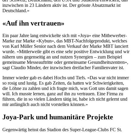
inzwischen in 23 Ländern aktiv ist. Der grösste Absatzmarkt ist
Deutschland.»
«Auf ihn vertrauen»
Ein paar Jahre lang entwickelte sich mit «Joya» eine Mitbewerber-
Marke zur Marke «Kybun», das MBT-Nachfolgeprodukt, welches
von Karl Müller Senior nach dem Verkauf der Marke MBT lanciert
wurde. «Mittlerweile gibt es eine sehr positive Entwicklung und wir
nähern uns gegenseitig an und nutzen Synergien – zum Beispiel
gemeinsame Messeauftritte oder gemeinsame Gesundheitszentren»,
sagt Claudio Minder, der inzwischen dreifacher Familienvater ist.
Immer wieder gab es dabei Hochs und Tiefs. «Das war nicht immer
so rosig und lustig. Es gab Zeiten, da hatten wir Schwierigkeiten,
die Löhne zu zahlen und ich fragte mich, was Gott uns damit sagen
will. Ich musste lernen, ganz auf ihn zu vertrauen. Eine Firma zu
führen, die in so vielen Ländern tätig ist, habe ich nicht gelernt und
mir anfänglich auch nicht vorstellen können.»
Joya-Park und humanitäre Projekte
Gegenwärtig heisst das Stadion des Super-League-Clubs FC St.