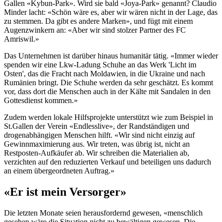
Gallen «Kybun-Park». Wird sie bald «Joya-Park» genannt? Claudio
Minder lacht: «Schön wäre es, aber wir wären nicht in der Lage, das
zu stemmen. Da gibt es andere Marken», und fügt mit einem
Augenzwinkern an: «Aber wir sind stolzer Partner des FC
Amriswil.»
Das Unternehmen ist darüber hinaus humanitär tätig. «Immer wieder
spenden wir eine Lkw-Ladung Schuhe an das Werk 'Licht im
Osten', das die Fracht nach Moldawien, in die Ukraine und nach
Rumänien bringt. Die Schuhe werden da sehr geschätzt. Es kommt
vor, dass dort die Menschen auch in der Kälte mit Sandalen in den
Gottesdienst kommen.»
Zudem werden lokale Hilfsprojekte unterstützt wie zum Beispiel in
St.Gallen der Verein «Endlesslive», der Randständigen und
drogenabhängigen Menschen hilft. «Wir sind nicht einzig auf
Gewinnmaximierung aus. Wir treten, was übrig ist, nicht an
Restposten-Aufkäufer ab. Wir schreiben die Materialien ab,
verzichten auf den reduzierten Verkauf und beteiligen uns dadurch
an einem übergeordneten Auftrag.»
«Er ist mein Versorger»
Die letzten Monate seien herausfordernd gewesen, «menschlich
gesehen wäre die Situation nicht zu bewältigen gewesen. Die