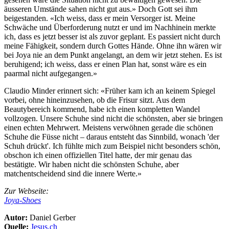
äusseren Umstände sahen nicht gut aus.» Doch Gott sei ihm
beigestanden. «Ich weiss, dass er mein Versorger ist. Meine
Schwäche und Überforderung nutzt er und im Nachhinein merkte
ich, dass es jetzt besser ist als zuvor geplant. Es passiert nicht durch
meine Fähigkeit, sondern durch Gottes Hände. Ohne ihn wären wir
bei Joya nie an dem Punkt angelangt, an dem wir jetzt stehen. Es ist
beruhigend; ich weiss, dass er einen Plan hat, sonst wäre es ein
paarmal nicht aufgegangen.»
Claudio Minder erinnert sich: «Früher kam ich an keinem Spiegel
vorbei, ohne hineinzusehen, ob die Frisur sitzt. Aus dem
Beautybereich kommend, habe ich einen kompletten Wandel
vollzogen. Unsere Schuhe sind nicht die schönsten, aber sie bringen
einen echten Mehrwert. Meistens verwöhnen gerade die schönen
Schuhe die Füsse nicht – daraus entsteht das Sinnbild, wonach 'der
Schuh drückt'. Ich fühlte mich zum Beispiel nicht besonders schön,
obschon ich einen offiziellen Titel hatte, der mir genau das
bestätigte. Wir haben nicht die schönsten Schuhe, aber
matchentscheidend sind die innere Werte.»
Zur Webseite:
Joya-Shoes
Autor:
Daniel Gerber
Quelle:
Jesus.ch