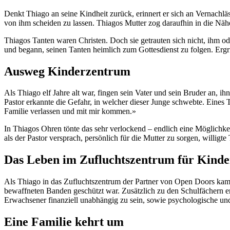
Denkt Thiago an seine Kindheit zurück, erinnert er sich an Vernachlä
von ihm scheiden zu lassen. Thiagos Mutter zog daraufhin in die Nähe i
Thiagos Tanten waren Christen. Doch sie getrauten sich nicht, ihm o
und begann, seinen Tanten heimlich zum Gottesdienst zu folgen. Ergri
Ausweg Kinderzentrum
Als Thiago elf Jahre alt war, fingen sein Vater und sein Bruder an, 
Pastor erkannte die Gefahr, in welcher dieser Junge schwebte. Eines
Familie verlassen und mit mir kommen.»
In Thiagos Ohren tönte das sehr verlockend – endlich eine Möglichkeit
als der Pastor versprach, persönlich für die Mutter zu sorgen, willigte
Das Leben im Zufluchtszentrum für Kinde
Als Thiago in das Zufluchtszentrum der Partner von Open Doors kam, 
bewaffneten Banden geschützt war. Zusätzlich zu den Schulfächern erhi
Erwachsener finanziell unabhängig zu sein, sowie psychologische und
Eine Familie kehrt um