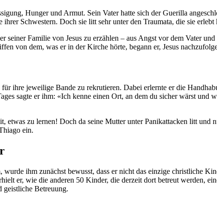
ssigung, Hunger und Armut. Sein Vater hatte sich der Guerilla angeschl
hrer Schwestern. Doch sie litt sehr unter den Traumata, die sie erlebt 
der seiner Familie von Jesus zu erzählen – aus Angst vor dem Vater un
ffen von dem, was er in der Kirche hörte, begann er, Jesus nachzufolg
ihn für ihre jeweilige Bande zu rekrutieren. Dabei erlernte er die Han
 Tages sagte er ihm: «Ich kenne einen Ort, an dem du sicher wärst un
, etwas zu lernen! Doch da seine Mutter unter Panikattacken litt und nu
 Thiago ein.
r
wurde ihm zunächst bewusst, dass er nicht das einzige christliche Ki
elt er, wie die anderen 50 Kinder, die derzeit dort betreut werden, ein
 geistliche Betreuung.