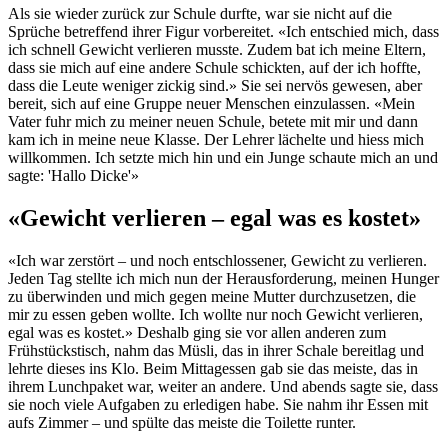
Als sie wieder zurück zur Schule durfte, war sie nicht auf die
Sprüche betreffend ihrer Figur vorbereitet. «Ich entschied mich, dass
ich schnell Gewicht verlieren musste. Zudem bat ich meine Eltern,
dass sie mich auf eine andere Schule schickten, auf der ich hoffte,
dass die Leute weniger zickig sind.» Sie sei nervös gewesen, aber
bereit, sich auf eine Gruppe neuer Menschen einzulassen. «Mein
Vater fuhr mich zu meiner neuen Schule, betete mit mir und dann
kam ich in meine neue Klasse. Der Lehrer lächelte und hiess mich
willkommen. Ich setzte mich hin und ein Junge schaute mich an und
sagte: 'Hallo Dicke'»
«Gewicht verlieren – egal was es kostet»
«Ich war zerstört – und noch entschlossener, Gewicht zu verlieren.
Jeden Tag stellte ich mich nun der Herausforderung, meinen Hunger
zu überwinden und mich gegen meine Mutter durchzusetzen, die
mir zu essen geben wollte. Ich wollte nur noch Gewicht verlieren,
egal was es kostet.» Deshalb ging sie vor allen anderen zum
Frühstückstisch, nahm das Müsli, das in ihrer Schale bereitlag und
lehrte dieses ins Klo. Beim Mittagessen gab sie das meiste, das in
ihrem Lunchpaket war, weiter an andere. Und abends sagte sie, dass
sie noch viele Aufgaben zu erledigen habe. Sie nahm ihr Essen mit
aufs Zimmer – und spülte das meiste die Toilette runter.