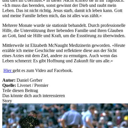
und dies im Überfluss.» In dieser Nacht schrieb sie in ihr Tagebuch:
«Ich muss das beenden, sonst gewinnt der Dieb und raubt mein
Leben. Das ist nicht richtig. Jesus starb, damit ich leben kann. Gott
und meine Familie lieben mich, das ist alles was zählt.»
Mehrere Monate wurde sie stationär behandelt. Durch professionelle
Hilfe, die Unterstützung ihrer liebenden Familie und ihren Glauben
an Gott, fand sie Hilfe und Kraft, um die Essstörung zu überwinden.
Mittlerweile ist Elizabeth McNaught Medizinerin geworden. «Heute
erzähle ich meine Geschichte und reflektiere diese aus der Sicht
eines Arztes mit dem Ziel, andere zu ermutigen. Auch wenn das
Leben schmerzt: Es gibt Hoffnung und Zukunft für uns alle.»
Hier
geht es zum Video auf Facebook.
Autor:
Daniel Gerber
Quelle:
Livenet / Premier
Teile diesen Beitrag
Das könnte dich auch interessieren
Story