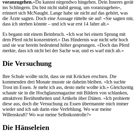
voranzugehen.
«Du kannst nirgendwo hingehen. Dein Inneres gerät
ins Schlingern. Du bist nicht stabil genug, um voranzugehen»,
erinnert sich McNaught. Lange habe sie nicht auf das gehört, was
die Ärzte sagten. Doch eine Aussage rüttelte sie auf: «Sie sagten mir,
dass ich sterben könnte – und ich war erst 14 Jahre alt.»
Es begann mit einem Beinbruch. «Ich war bei einem Sprung mit
dem Pferd nicht konzentriert.» Das Hindernis war nicht sehr hoch
und sie war bereits bedeutend höher gesprungen. «Doch das Pferd
merkte, dass ich nicht bei der Sache war, und es warf mich ab.»
Die Versuchung
Ihre Schule wollte nicht, dass sie mit Krücken erschien. Die
kommenden drei Monate musste sie daheim bleiben. «Ich suchte
Trost im Essen. Je mehr ich ass, desto mehr wollte ich.» Gleichzeitig
schaute sie in die Hochglanzmagazine mit Bildern von schlanken,
attraktiven Berühmtheiten und Artikeln über Diäten. «Ich probierte
diese aus, doch die Versuchung zu Essen übermannte mich immer
wieder und ich sah darin eine Verfehlung. Wo war meine
Willenskraft? Wo war meine Selbstkontrolle?»
Die Hänseleien