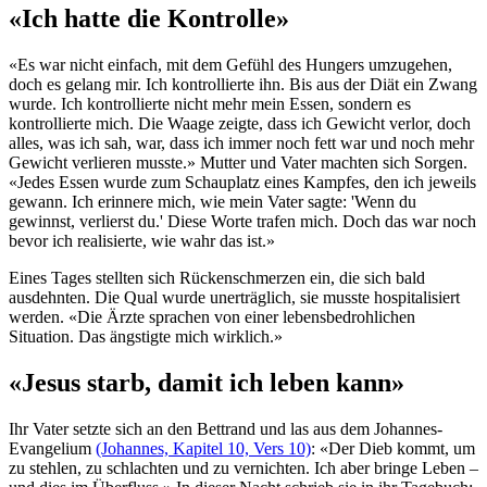
«Ich hatte die Kontrolle»
«Es war nicht einfach, mit dem Gefühl des Hungers umzugehen,
doch es gelang mir. Ich kontrollierte ihn. Bis aus der Diät ein Zwang
wurde. Ich kontrollierte nicht mehr mein Essen, sondern es
kontrollierte mich. Die Waage zeigte, dass ich Gewicht verlor, doch
alles, was ich sah, war, dass ich immer noch fett war und noch mehr
Gewicht verlieren musste.» Mutter und Vater machten sich Sorgen.
«Jedes Essen wurde zum Schauplatz eines Kampfes, den ich jeweils
gewann. Ich erinnere mich, wie mein Vater sagte: 'Wenn du
gewinnst, verlierst du.' Diese Worte trafen mich. Doch das war noch
bevor ich realisierte, wie wahr das ist.»
Eines Tages stellten sich Rückenschmerzen ein, die sich bald
ausdehnten. Die Qual wurde unerträglich, sie musste hospitalisiert
werden. «Die Ärzte sprachen von einer lebensbedrohlichen
Situation. Das ängstigte mich wirklich.»
«Jesus starb, damit ich leben kann»
Ihr Vater setzte sich an den Bettrand und las aus dem Johannes-
Evangelium
(Johannes, Kapitel 10, Vers 10)
: «Der Dieb kommt, um
zu stehlen, zu schlachten und zu vernichten. Ich aber bringe Leben –