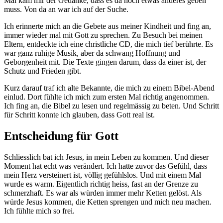
Mal kam mir der Gedanke, dass es da noch etwas anderes geben
muss. Von da an war ich auf der Suche.
Ich erinnerte mich an die Gebete aus meiner Kindheit und fing an,
immer wieder mal mit Gott zu sprechen. Zu Besuch bei meinen
Eltern, entdeckte ich eine christliche CD, die mich tief berührte. Es
war ganz ruhige Musik, aber da schwang Hoffnung und
Geborgenheit mit. Die Texte gingen darum, dass da einer ist, der
Schutz und Frieden gibt.
Kurz darauf traf ich alte Bekannte, die mich zu einem Bibel-Abend
einlud. Dort fühlte ich mich zum ersten Mal richtig angenommen.
Ich fing an, die Bibel zu lesen und regelmässig zu beten. Und Schritt
für Schritt konnte ich glauben, dass Gott real ist.
Entscheidung für Gott
Schliesslich bat ich Jesus, in mein Leben zu kommen. Und dieser
Moment hat echt was verändert. Ich hatte zuvor das Gefühl, dass
mein Herz versteinert ist, völlig gefühlslos. Und mit einem Mal
wurde es warm. Eigentlich richtig heiss, fast an der Grenze zu
schmerzhaft. Es war als würden immer mehr Ketten gelöst. Als
würde Jesus kommen, die Ketten sprengen und mich neu machen.
Ich fühlte mich so frei.