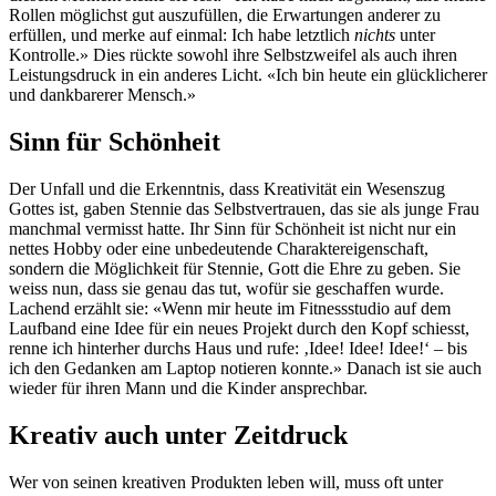
Rollen möglichst gut auszufüllen, die Erwartungen anderer zu
erfüllen, und merke auf einmal: Ich habe letztlich
nichts
unter
Kontrolle.» Dies rückte sowohl ihre Selbstzweifel als auch ihren
Leistungsdruck in ein anderes Licht. «Ich bin heute ein glücklicherer
und dankbarerer Mensch.»
Sinn für Schönheit
Der Unfall und die Erkenntnis, dass Kreativität ein Wesenszug
Gottes ist, gaben Stennie das Selbstvertrauen, das sie als junge Frau
manchmal vermisst hatte. Ihr Sinn für Schönheit ist nicht nur ein
nettes Hobby oder eine unbedeutende Charaktereigenschaft,
sondern die Möglichkeit für Stennie, Gott die Ehre zu geben. Sie
weiss nun, dass sie genau das tut, wofür sie geschaffen wurde.
Lachend erzählt sie: «Wenn mir heute im Fitnessstudio auf dem
Laufband eine Idee für ein neues Projekt durch den Kopf schiesst,
renne ich hinterher durchs Haus und rufe: ‚Idee! Idee! Idee!‘ – bis
ich den Gedanken am Laptop notieren konnte.» Danach ist sie auch
wieder für ihren Mann und die Kinder ansprechbar.
Kreativ auch unter Zeitdruck
Wer von seinen kreativen Produkten leben will, muss oft unter