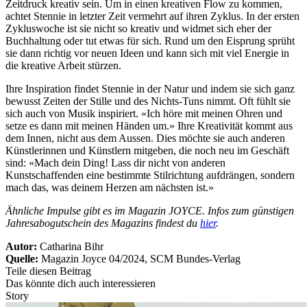
Zeitdruck kreativ sein. Um in einen kreativen Flow zu kommen,
achtet Stennie in letzter Zeit vermehrt auf ihren Zyklus. In der ersten
Zykluswoche ist sie nicht so kreativ und widmet sich eher der
Buchhaltung oder tut etwas für sich. Rund um den Eisprung sprüht
sie dann richtig vor neuen Ideen und kann sich mit viel Energie in
die kreative Arbeit stürzen.
Ihre Inspiration findet Stennie in der Natur und indem sie sich ganz
bewusst Zeiten der Stille und des Nichts-Tuns nimmt. Oft fühlt sie
sich auch von Musik inspiriert. «Ich höre mit meinen Ohren und
setze es dann mit meinen Händen um.» Ihre Kreativität kommt aus
dem Innen, nicht aus dem Aussen. Dies möchte sie auch anderen
Künstlerinnen und Künstlern mitgeben, die noch neu im Geschäft
sind: «Mach dein Ding! Lass dir nicht von anderen
Kunstschaffenden eine bestimmte Stilrichtung aufdrängen, sondern
mach das, was deinem Herzen am nächsten ist.»
Ähnliche Impulse gibt es im Magazin JOYCE. Infos zum günstigen
Jahresabogutschein des Magazins findest du
hier
.
Autor:
Catharina Bihr
Quelle:
Magazin Joyce 04/2024, SCM Bundes-Verlag
Teile diesen Beitrag
Das könnte dich auch interessieren
Story