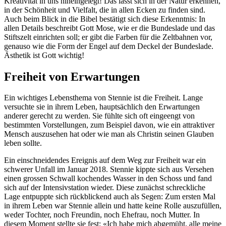
Kreativität in uns hineingelegt! Das lässt sich in der Natur erkennen,
in der Schönheit und Vielfalt, die in allen Ecken zu finden sind.
Auch beim Blick in die Bibel bestätigt sich diese Erkenntnis: In
allen Details beschreibt Gott Mose, wie er die Bundeslade und das
Stiftszelt einrichten soll; er gibt die Farben für die Zeltbahnen vor,
genauso wie die Form der Engel auf dem Deckel der Bundeslade.
Ästhetik ist Gott wichtig!
Freiheit von Erwartungen
Ein wichtiges Lebensthema von Stennie ist die Freiheit. Lange
versuchte sie in ihrem Leben, hauptsächlich den Erwartungen
anderer gerecht zu werden. Sie fühlte sich oft eingeengt von
bestimmten Vorstellungen, zum Beispiel davon, wie ein attraktiver
Mensch auszusehen hat oder wie man als Christin seinen Glauben
leben sollte.
Ein einschneidendes Ereignis auf dem Weg zur Freiheit war ein
schwerer Unfall im Januar 2018. Stennie kippte sich aus Versehen
einen grossen Schwall kochendes Wasser in den Schoss und fand
sich auf der Intensivstation wieder. Diese zunächst schreckliche
Lage entpuppte sich rückblickend auch als Segen: Zum ersten Mal
in ihrem Leben war Stennie allein und hatte keine Rolle auszufüllen,
weder Tochter, noch Freundin, noch Ehefrau, noch Mutter. In
diesem Moment stellte sie fest: «Ich habe mich abgemüht, alle meine