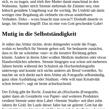
sich, es zu tragen, und trieb ihre Mutter damit manchmal in den
Wahnsinn. Später strich Stennie mehrmals ihr Zimmer neu; eine
hübsch gestaltete Umgebung war ihr wichtig. Ihr Umfeld sah darin
weniger eine Begabung als vielmehr ein etwas sonderbares
Verhalten. Deko – wozu braucht man sowas?! Deshalb dauerte es
lange, bis Stennie begriff: Das ist eine von Gott geschenkte Gabe!
Mutig in die Selbstständigkeit
Je näher das Abitur rückte, desto drängender wurde die Frage,
wohin es beruflich für Stennie gehen soll. Sie bedauerte zunächst,
dass es für sie scheinbar «nur» in die kreative Richtung gehen
könnte. Andere in ihrem Alter wollten Medizin studieren oder etwas
Handwerkliches arbeiten. Stennie hingegen war schon seit mehreren
Jahren bereits während der Schulzeit als Hochzeitsfotografin
unterwegs und konnte sich nichts anderes als Beruf vorstellen. So
machte sie sich direkt nach dem Abitur als Fotografin selbstständig,
ganz ohne Ausbildung oder Studium. «Wie will man Kreativität
schon lernen?», sagt sie heute achselzuckend.
Der Erfolg gibt ihr Recht. Zunächst als (Hochzeits-)Fotografin,
später dann als Gestalterin von Papier- und weiteren Produkten
verdient Stennie unter dem Label «Stennie Studio» seit über zehn
Jahren ihr Geld. Im Laufe dieser Jahre hat sie gelernt: Gott hat die