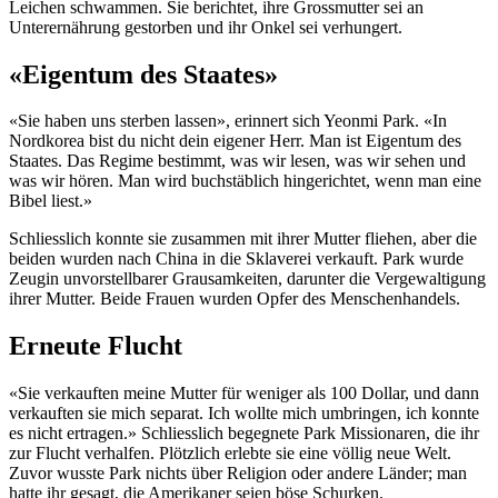
Leichen schwammen. Sie berichtet, ihre Grossmutter sei an
Unterernährung gestorben und ihr Onkel sei verhungert.
«Eigentum des Staates»
«Sie haben uns sterben lassen», erinnert sich Yeonmi Park. «In
Nordkorea bist du nicht dein eigener Herr. Man ist Eigentum des
Staates. Das Regime bestimmt, was wir lesen, was wir sehen und
was wir hören. Man wird buchstäblich hingerichtet, wenn man eine
Bibel liest.»
Schliesslich konnte sie zusammen mit ihrer Mutter fliehen, aber die
beiden wurden nach China in die Sklaverei verkauft. Park wurde
Zeugin unvorstellbarer Grausamkeiten, darunter die Vergewaltigung
ihrer Mutter. Beide Frauen wurden Opfer des Menschenhandels.
Erneute Flucht
«Sie verkauften meine Mutter für weniger als 100 Dollar, und dann
verkauften sie mich separat. Ich wollte mich umbringen, ich konnte
es nicht ertragen.» Schliesslich begegnete Park Missionaren, die ihr
zur Flucht verhalfen. Plötzlich erlebte sie eine völlig neue Welt.
Zuvor wusste Park nichts über Religion oder andere Länder; man
hatte ihr gesagt, die Amerikaner seien böse Schurken.