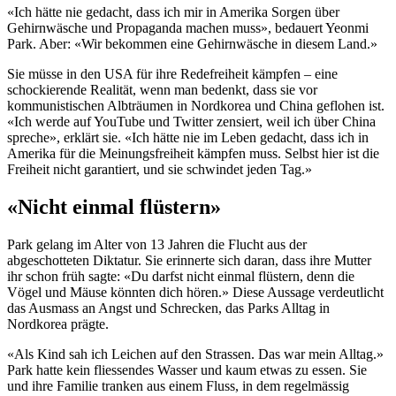
«Ich hätte nie gedacht, dass ich mir in Amerika Sorgen über
Gehirnwäsche und Propaganda machen muss», bedauert Yeonmi
Park. Aber: «Wir bekommen eine Gehirnwäsche in diesem Land.»
Sie müsse in den USA für ihre Redefreiheit kämpfen – eine
schockierende Realität, wenn man bedenkt, dass sie vor
kommunistischen Albträumen in Nordkorea und China geflohen ist.
«Ich werde auf YouTube und Twitter zensiert, weil ich über China
spreche», erklärt sie. «Ich hätte nie im Leben gedacht, dass ich in
Amerika für die Meinungsfreiheit kämpfen muss. Selbst hier ist die
Freiheit nicht garantiert, und sie schwindet jeden Tag.»
«Nicht einmal flüstern»
Park gelang im Alter von 13 Jahren die Flucht aus der
abgeschotteten Diktatur. Sie erinnerte sich daran, dass ihre Mutter
ihr schon früh sagte: «Du darfst nicht einmal flüstern, denn die
Vögel und Mäuse könnten dich hören.» Diese Aussage verdeutlicht
das Ausmass an Angst und Schrecken, das Parks Alltag in
Nordkorea prägte.
«Als Kind sah ich Leichen auf den Strassen. Das war mein Alltag.»
Park hatte kein fliessendes Wasser und kaum etwas zu essen. Sie
und ihre Familie tranken aus einem Fluss, in dem regelmässig