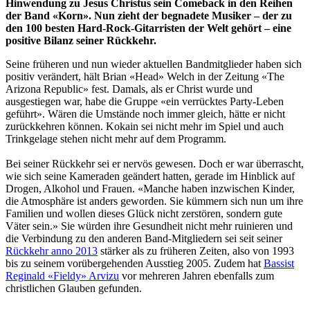
Hinwendung zu Jesus Christus sein Comeback in den Reihen
der Band «Korn». Nun zieht der begnadete Musiker – der zu
den 100 besten Hard-Rock-Gitarristen der Welt gehört – eine
positive Bilanz seiner Rückkehr.
Seine früheren und nun wieder aktuellen Bandmitglieder haben sich
positiv verändert, hält Brian «Head» Welch in der Zeitung «The
Arizona Republic» fest. Damals, als er Christ wurde und
ausgestiegen war, habe die Gruppe «ein verrücktes Party-Leben
geführt». Wären die Umstände noch immer gleich, hätte er nicht
zurückkehren können. Kokain sei nicht mehr im Spiel und auch
Trinkgelage stehen nicht mehr auf dem Programm.
Bei seiner Rückkehr sei er nervös gewesen. Doch er war überrascht,
wie sich seine Kameraden geändert hatten, gerade im Hinblick auf
Drogen, Alkohol und Frauen. «Manche haben inzwischen Kinder,
die Atmosphäre ist anders geworden. Sie kümmern sich nun um ihre
Familien und wollen dieses Glück nicht zerstören, sondern gute
Väter sein.» Sie würden ihre Gesundheit nicht mehr ruinieren und
die Verbindung zu den anderen Band-Mitgliedern sei seit seiner
Rückkehr anno 2013
stärker als zu früheren Zeiten, also von 1993
bis zu seinem vorübergehenden Ausstieg 2005. Zudem hat
Bassist
Reginald «Fieldy» Arvizu
vor mehreren Jahren ebenfalls zum
christlichen Glauben gefunden.